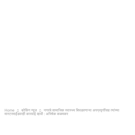
Home
ब्रेकिंग न्यूज
नगरचे सामाजिक स्वास्थ्य बिघडवणाऱ्या अपप्रवृत्तींसह त्यांच्या
मास्टरमाईंडवरही कारवाई व्हावी : अभिषेक कळमकर