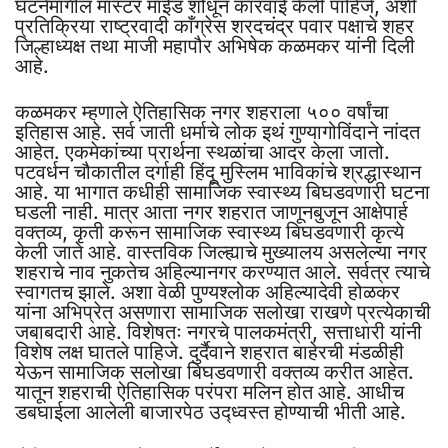
घटनेमागील मास्टर माईंड शोधून कारवाई केली पाहिजे, अशी
प्रतिक्रिया राष्ट्रवादी काँग्रेस शरदचंद्र पवार पक्षाचे शहर
जिल्हाध्यक्ष तथा माजी महापौर अभिषेक कळमकर यांनी दिली
आहे.
कळमकर म्हणाले ऐतिहासिक नगर शहराला ५०० वर्षांचा
इतिहास आहे. सर्व जाती धर्माचे लोक इथं गुण्यागोविंदाने नांदत
आहेत. एकमेकांच्या प्रार्थना स्थळांचा आदर केला जातो.
पटवर्धन चौकातील दर्गाही हिंदू मुस्लिम भाविकांचे श्रद्धास्थान
आहे. या भागात कधीही सामाजिक स्वास्थ्य बिघडवणारी घटना
घडली नाही. मात्र आता नगर शहरात जाणूनबुजून आक्षेपार्ह
वक्तव्य, कृती करून सामाजिक स्वास्थ्य बिघडवणारी कृत्ये
केली जाते आहे. वास्तविक जिल्ह्याचे मुख्यालय असलेल्या नगर
शहराचे नाव नुकतेच अहिल्यानगर करण्यात आले. सर्वत्र त्याचे
स्वागतच झाले. अशा वेळी पुण्यश्लोक अहिल्यादेवी होळकर
यांना अभिप्रेत असणारा सामाजिक सलोखा राखणे प्रत्येकाची
जबाबदारी आहे. विशेषतः नगरचे पालकमंत्री, सत्ताधारी यांनी
विशेष लक्ष घातले पाहिजे. दुर्दैवाने शहरात बाहेरची मंडळीही
येऊन सामाजिक सलोखा बिघडवणारी वक्तव्य करीत आहेत.
यातून शहराची ऐतिहासिक परंपरा मलिन होत आहे. आधीच
डबघाईला आलेली बाजारपेठ उद्ध्वस्त होण्याची भीती आहे.