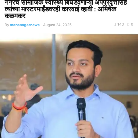
नगरचे सामाजिक स्वास्थ्य बिघडवणाऱ्या अपप्रवृत्तींसह
त्यांच्या मास्टरमाईंडवरही कारवाई व्हावी : अभिषेक
कळमकर
140
0
By
mananagarnews
-
August 24, 2025