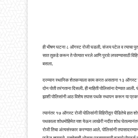
ही भीषण घटना ८ ऑगस्ट रोजी घडली. संजय पटेल व त्याचा पुतण्या
सात तुकडे करून ते पोत्यात भरले आणि पुरावे लपवण्यासाठी विह
बसला.
दरम्यान स्थानिक शेतकऱ्याला काम करत असताना १३ ऑगस्ट रोजी
दोन पोती तरंगताना दिसली. ही माहिती पोलिसांना देण्यात आली. प
झाशी पोलिसांनी आठ विशेष तपास पथके स्थापन करून या प्रक
त्यानंतर १७ ऑगस्ट रोजी पोलिसांनी विहिरीतून पीडितेचे हात श
पथकाला शोधमोहिमेत यश येऊन लाखेरी नदीत शोध घेतल्यानंतर
रोजी तिचा अंत्यसंस्कार करण्यात आले. पोलिसांनी तपासादरम्य
फुटेज तपासले. मृतदेहाची ओळख पटवण्यासाठी हजारो पोस्टर्स व