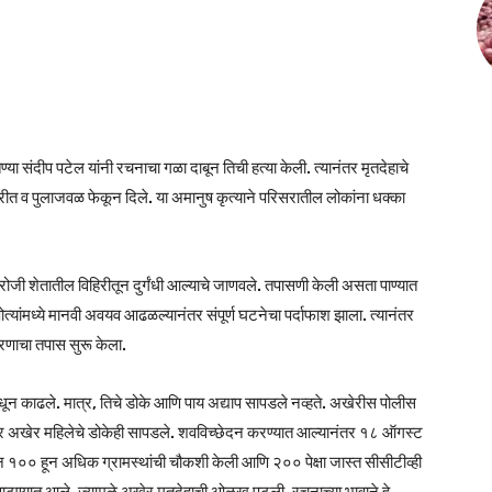
 संदीप पटेल यांनी रचनाचा गळा दाबून तिची हत्या केली. त्यानंतर मृतदेहाचे
िरीत व पुलाजवळ फेकून दिले. या अमानुष कृत्याने परिसरातील लोकांना धक्का
 शेतातील विहिरीतून दुर्गंधी आल्याचे जाणवले. तपासणी केली असता पाण्यात
ोत्यांमध्ये मानवी अवयव आढळल्यानंतर संपूर्ण घटनेचा पर्दाफाश झाला. त्यानंतर
रणाचा तपास सुरू केला.
ोधून काढले. मात्र, तिचे डोके आणि पाय अद्याप सापडले नव्हते. अखेरीस पोलीस
 अखेर महिलेचे डोकेही सापडले. शवविच्छेदन करण्यात आल्यानंतर १८ ऑगस्ट
ान १०० हून अधिक ग्रामस्थांची चौकशी केली आणि २०० पेक्षा जास्त सीसीटीव्ही
ाटण्यात आले, ज्यामुळे अखेर मृतदेहाची ओळख पटली. रचनाच्या भावाने हे