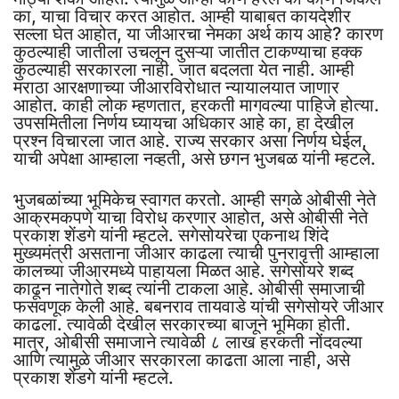
का, याचा विचार करत आहोत. आम्ही याबाबत कायदेशीर
सल्ला घेत आहोत, या जीआरचा नेमका अर्थ काय आहे? कारण
कुठल्याही जातीला उचलून दुसऱ्या जातीत टाकण्याचा हक्क
कुठल्याही सरकारला नाही. जात बदलता येत नाही. आम्ही
मराठा आरक्षणाच्या जीआरविरोधात न्यायालयात जाणार
आहोत. काही लोक म्हणतात, हरकती मागवल्या पाहिजे होत्या.
उपसमितीला निर्णय घ्यायचा अधिकार आहे का, हा देखील
प्रश्न विचारला जात आहे. राज्य सरकार असा निर्णय घेईल,
याची अपेक्षा आम्हाला नव्हती, असे छगन भुजबळ यांनी म्हटले.
भुजबळांच्या भूमिकेच स्वागत करतो. आम्ही सगळे ओबीसी नेते
आक्रमकपणे याचा विरोध करणार आहोत, असे ओबीसी नेते
प्रकाश शेंडगे यांनी म्हटले. सगेसोयरेचा एकनाथ शिंदे
मुख्यमंत्री असताना जीआर काढला त्याची पुनरावृत्ती आम्हाला
कालच्या जीआरमध्ये पाहायला मिळत आहे. सगेसोयरे शब्द
काढून नातेगोते शब्द त्यांनी टाकला आहे. ओबीसी समाजाची
फसवणूक केली आहे. बबनराव तायवाडे यांची सगेसोयरे जीआर
काढला. त्यावेळी देखील सरकारच्या बाजूने भूमिका होती.
मात्र, ओबीसी समाजाने त्यावेळी ८ लाख हरकती नोंदवल्या
आणि त्यामुळे जीआर सरकारला काढता आला नाही, असे
प्रकाश शेंडगे यांनी म्हटले.