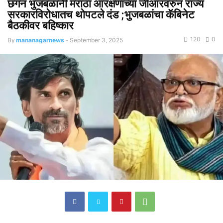
छगन भुजबळांनी मराठा आरक्षणाच्या जीआरवरुन राज्य
सरकारविरोधातच थोपटले दंड ;भुजबळांचा कॅबिनेट
बैठकीवर बहिष्कार
120
0
By
mananagarnews
-
September 3, 2025