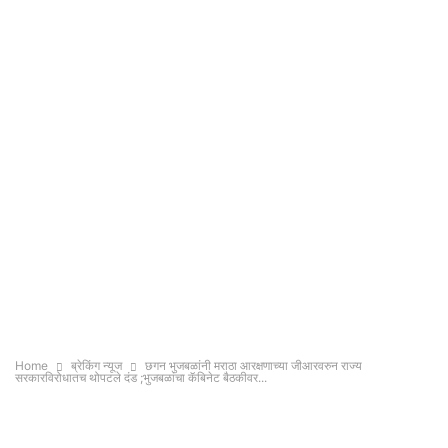
Home
ब्रेकिंग न्यूज
छगन भुजबळांनी मराठा आरक्षणाच्या जीआरवरुन राज्य
सरकारविरोधातच थोपटले दंड ;भुजबळांचा कॅबिनेट बैठकीवर...