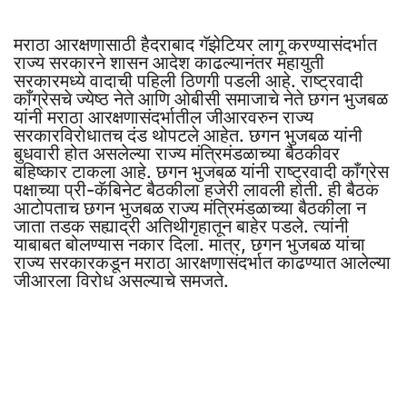
मराठा आरक्षणासाठी हैदराबाद गॅझेटियर लागू करण्यासंदर्भात
राज्य सरकारने शासन आदेश काढल्यानंतर महायुती
सरकारमध्ये वादाची पहिली ठिणगी पडली आहे. राष्ट्रवादी
काँग्रेसचे ज्येष्ठ नेते आणि ओबीसी समाजाचे नेते छगन भुजबळ
यांनी मराठा आरक्षणासंदर्भातील जीआरवरुन राज्य
सरकारविरोधातच दंड थोपटले आहेत. छगन भुजबळ यांनी
बुधवारी होत असलेल्या राज्य मंत्रिमंडळाच्या बैठकीवर
बहिष्कार टाकला आहे. छगन भुजबळ यांनी राष्ट्रवादी काँग्रेस
पक्षाच्या प्री-कॅबिनेट बैठकीला हजेरी लावली होती. ही बैठक
आटोपताच छगन भुजबळ राज्य मंत्रिमंडळाच्या बैठकीला न
जाता तडक सह्याद्री अतिथीगृहातून बाहेर पडले. त्यांनी
याबाबत बोलण्यास नकार दिला. मात्र, छगन भुजबळ यांचा
राज्य सरकारकडून मराठा आरक्षणासंदर्भात काढण्यात आलेल्या
जीआरला विरोध असल्याचे समजते.