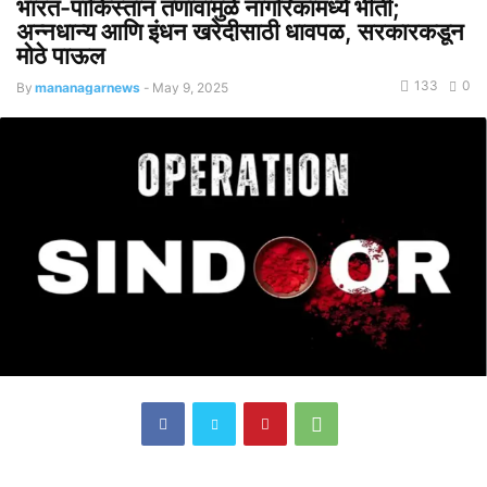
भारत-पाकिस्तान तणावामुळे नागरिकांमध्ये भीती;
अन्नधान्य आणि इंधन खरेदीसाठी धावपळ, सरकारकडून
मोठे पाऊल
133
0
By
mananagarnews
-
May 9, 2025