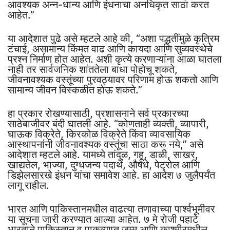
आवश्यक अन्न-धान्य आणि इंधनाचा अनधिकृत साठा करत
आहेत.”
या आदेशात पुढे असे म्हटले आहे की, “अशा पद्धतींमुळे कृत्रिम
टंचाई, असामान्य किंमत वाढ आणि कायदा आणि सुव्यवस्थेचे
प्रश्न निर्माण होत आहेत. अशी कृत्ये करणाऱ्यांना आळा घातला
नाही तर सार्वजनिक शांततेला बाधा पोहोचू शकते,
जीवनावश्यक वस्तूंच्या पुरवठ्यावर परिणाम होऊ शकतो आणि
सामान्य जीवन विस्कळीत होऊ शकते.”
हा प्रकार रोखण्यासाठी, प्रशासनाने सर्व प्रकारच्या
साठेबाजीवर बंदी घातली आहे. “कोणताही व्यक्ती, व्यापारी,
घाऊक विक्रेते, किरकोळ विक्रेते किंवा व्यावसायिक
आस्थापनांनी जीवनावश्यक वस्तूंचा साठा करू नये,” असे
आदेशात म्हटले आहे. यामध्ये तांदूळ, गहू, डाळी, साखर,
खाद्यतेल, भाज्या, दुग्धजन्य पदार्थ, औषधे, पेट्रोल आणि
डिझेलसारखे इंधन यांचा समावेश आहे. हा आदेश ७ जुलैपर्यंत
लागू राहील.
भारत आणि पाकिस्तानमधील वाढत्या तणावाच्या पार्श्वभूमीवर
या सूचना जारी करण्यात आल्या आहेत. ७ मे रोजी पहाटे
भारताने पाकिस्तान व पाकव्याप्त जम्मू आणि काश्मीरमधील