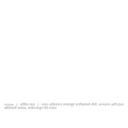
Home
ब्रेकिंग न्यूज
भारत-पाकिस्तान तणावामुळे नागरिकांमध्ये भीती; अन्नधान्य आणि इंधन
खरेदीसाठी धावपळ, सरकारकडून मोठे पाऊल