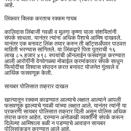
आहे.
लिंकवर क्लिक करताच रक्कम गायब
कालिदास लिंबाजी गवळी व मुलगा कृष्णा याला संशयितांनी
संपर्क साधला. यानंतर त्यांना अधिक पैशाचे आमिष दाखवले.
यानंतर एक बनावट लिंक तयार करुन ती व्हॉट्सअँपवर पाठवत
माहिती भरण्यास सांगितले. या लिंकद्वारे पिता पुत्राची १६
लाख ८५ हजार ४९८ रुपयांची ऑनलाईन फसवणूक करण्यात
आली आरोपींनी वेगवेगळ्या मोबाईल क्रमांकावर संपर्क साधुन
फिर्यादीचा विश्वास संपादन करत बनावट योजनेत गुंतवले व
आर्थिक फसवणूक केली.
सायबर पोलिसात तक्रार दाखल
खात्यातून रक्कम काढण्यात आल्याचे लक्षात आल्याने आपली
फसवणूक झाल्याचे गवळी यांच्या लक्षात आले. यानंतर त्यांनी या
प्रकरणी सायबर पोलिसात तक्रार दिली असुन पोलिस अधिक
तपास करत आहेत. दरम्यान अनोळखी व्यक्तींनी संपर्क करून
दिलेल्या आमिषाला बळी न पडण्याचे आवाहन सायबर
पोलिसांकडून करण्यात आले आहे.