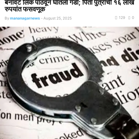
बनावट लिंक पाठवून घातला गंडा; पिता पुत्राची १६ लाख
रुपयांत फसवणूक
129
0
By
mananagarnews
-
August 25, 2025