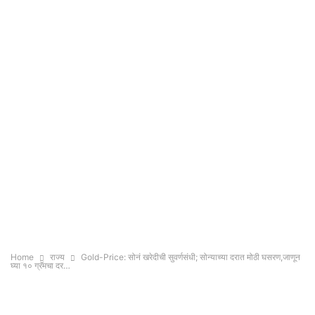
Home
राज्य
Gold-Price: सोनं खरेदीची सुवर्णसंधी; सोन्याच्या दरात मोठी घसरण,जाणून
घ्या १० ग्रॅमचा दर…