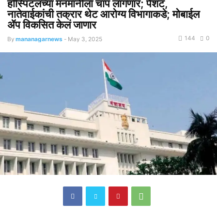
हॉस्पिटलच्या मनमानीला चाप लागणार; पेशंट,
नातेवाईकांची तक्रार थेट आरोग्य विभागाकडे; मोबाईल
ॲप विकसित केलं जाणार
144
0
By
mananagarnews
-
May 3, 2025