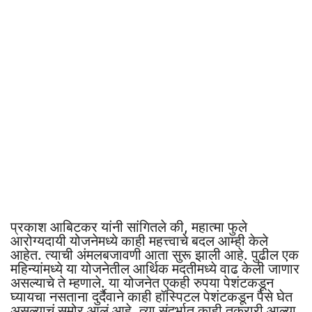
प्रकाश आबिटकर यांनी सांगितले की, महात्मा फुले
आरोग्यदायी योजनेमध्ये काही महत्त्वाचे बदल आम्ही केले
आहेत. त्याची अंमलबजावणी आता सुरू झाली आहे. पुढील एक
महिन्यांमध्ये या योजनेतील आर्थिक मदतीमध्ये वाढ केली जाणार
असल्याचे ते म्हणाले. या योजनेत एकही रुपया पेशंटकडून
घ्यायचा नसताना दुर्दैवाने काही हॉस्पिटल पेशंटकडून पैसे घेत
असल्याचं समोर आलं आहे. त्या संदर्भात काही तक्रारी आल्या