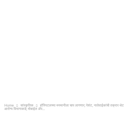
Home
सांस्कृतिक
हॉस्पिटलच्या मनमानीला चाप लागणार; पेशंट, नातेवाईकांची तक्रार थेट
आरोग्य विभागाकडे; मोबाईल ॲप...