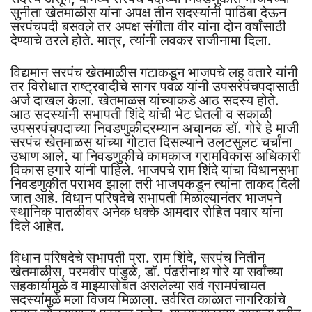
सुनीता खेतमाळीस यांना अपक्ष तीन सदस्यांनी पाठिंबा देऊन
सरपंचपदी बसवले तर अपक्ष संगीता वीर यांना दोन वर्षांसाठी
देण्याचे ठरले होते. मात्र, त्यांनी लवकर राजीनामा दिला.
विद्यमान सरपंच खेतमाळीस गटाकडून भाजपचे लहू वतारे यांनी
तर विरोधात राष्ट्रवादीचे सागर पवळ यांनी उपसरपंचपदासाठी
अर्ज दाखल केला. खेतमाळस यांच्याकडे आठ सदस्य होते.
आठ सदस्यांनी सभापती शिंदे यांची भेट घेतली व सकाळी
उपसरपंचपदाच्या निवडणुकीदरम्यान अचानक डॉ. गोरे हे माजी
सरपंच खेतमाळस यांच्या गोटात दिसल्याने उलटसुलट चर्चांना
उधाण आले. या निवडणुकीचे कामकाज ग्रामविकास अधिकारी
विकास हगारे यांनी पाहिले. भाजपचे राम शिंदे यांचा विधानसभा
निवडणुकीत पराभव झाला तरी भाजपकडून त्यांना ताकद दिली
जात आहे. विधान परिषदेचे सभापती मिळाल्यानंतर भाजपने
स्थानिक पातळीवर अनेक धक्के आमदार रोहित पवार यांना
दिले आहेत.
विधान परिषदेचे सभापती प्रा. राम शिंदे, सरपंच नितीन
खेतमाळीस, परमवीर पांडुळे, डॉ. पंढरीनाथ गोरे या सर्वांच्या
सहकार्यामुळे व माझ्यासोबत असलेल्या सर्व ग्रामपंचायत
सदस्यांमुळे मला विजय मिळाला. उर्वरित काळात नागरिकांचे