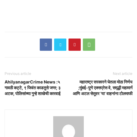
Previous article
Next article
AhilyanagarCrime News :५
महाराष्ट्र सरकारने घेतला मोठा निर्णय
गावठी कट्टे, ९ जिवंत काडतुसे जप्त; ३
;मुंबई-पुणे एक्सप्रेस वे, समृद्धी महामार्ग
अटक, पोलिसांच्या गुन्हे शाखेची कारवाई
आणि अटल सेतूवर ‘या’ वाहनांना टोलमाफी