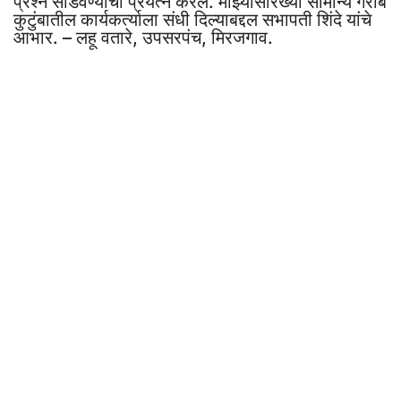
प्रश्न सोडवण्याचा प्रयत्न करेल. माझ्यासारख्या सामान्य गरीब
कुटुंबातील कार्यकर्त्याला संधी दिल्याबद्दल सभापती शिंदे यांचे
आभार. – लहू वतारे, उपसरपंच, मिरजगाव.