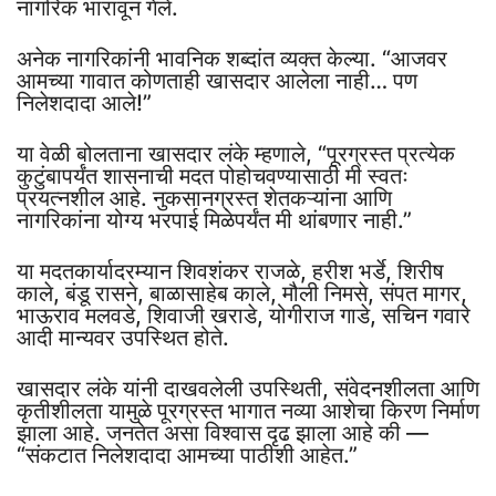
नागरिक भारावून गेले.
अनेक नागरिकांनी भावनिक शब्दांत व्यक्त केल्या. “आजवर
आमच्या गावात कोणताही खासदार आलेला नाही… पण
निलेशदादा आले!”
या वेळी बोलताना खासदार लंके म्हणाले, “पूरग्रस्त प्रत्येक
कुटुंबापर्यंत शासनाची मदत पोहोचवण्यासाठी मी स्वतः
प्रयत्नशील आहे. नुकसानग्रस्त शेतकऱ्यांना आणि
नागरिकांना योग्य भरपाई मिळेपर्यंत मी थांबणार नाही.”
या मदतकार्यादरम्यान शिवशंकर राजळे, हरीश भर्डे, शिरीष
काले, बंडू रासने, बाळासाहेब काले, मौली निमसे, संपत मागर,
भाऊराव मलवडे, शिवाजी खराडे, योगीराज गाडे, सचिन गवारे
आदी मान्यवर उपस्थित होते.
खासदार लंके यांनी दाखवलेली उपस्थिती, संवेदनशीलता आणि
कृतीशीलता यामुळे पूरग्रस्त भागात नव्या आशेचा किरण निर्माण
झाला आहे. जनतेत असा विश्वास दृढ झाला आहे की —
“संकटात निलेशदादा आमच्या पाठीशी आहेत.”