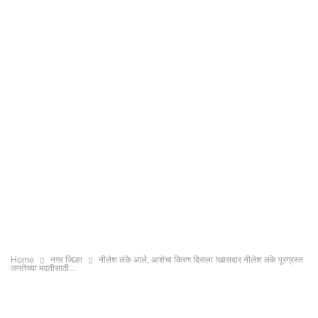
Home
नगर जिल्हा
नीलेश लंके आले, आशेचा किरण दिसला !खासदार नीलेश लंके पूरग्रस्त
जनतेच्या मदतीसाठी...