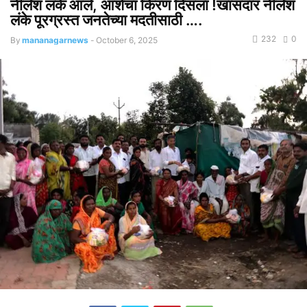
नीलेश लंके आले, आशेचा किरण दिसला !खासदार नीलेश
लंके पूरग्रस्त जनतेच्या मदतीसाठी ….
232
0
By
mananagarnews
-
October 6, 2025