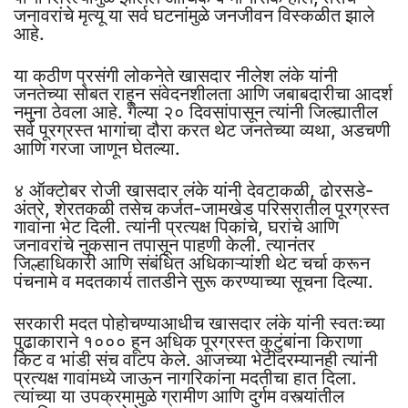
जनावरांचे मृत्यू या सर्व घटनांमुळे जनजीवन विस्कळीत झाले
आहे.
या कठीण प्रसंगी लोकनेते खासदार नीलेश लंके यांनी
जनतेच्या सोबत राहून संवेदनशीलता आणि जबाबदारीचा आदर्श
नमुना ठेवला आहे. गेल्या २० दिवसांपासून त्यांनी जिल्ह्यातील
सर्व पूरग्रस्त भागांचा दौरा करत थेट जनतेच्या व्यथा, अडचणी
आणि गरजा जाणून घेतल्या.
४ ऑक्टोबर रोजी खासदार लंके यांनी देवटाकळी, ढोरसडे-
अंत्रे, शेरतकळी तसेच कर्जत-जामखेड परिसरातील पूरग्रस्त
गावांना भेट दिली. त्यांनी प्रत्यक्ष पिकांचे, घरांचे आणि
जनावरांचे नुकसान तपासून पाहणी केली. त्यानंतर
जिल्हाधिकारी आणि संबंधित अधिकाऱ्यांशी थेट चर्चा करून
पंचनामे व मदतकार्य तातडीने सुरू करण्याच्या सूचना दिल्या.
सरकारी मदत पोहोचण्याआधीच खासदार लंके यांनी स्वतःच्या
पुढाकाराने १००० हून अधिक पूरग्रस्त कुटुंबांना किराणा
किट व भांडी संच वाटप केले. आजच्या भेटीदरम्यानही त्यांनी
प्रत्यक्ष गावांमध्ये जाऊन नागरिकांना मदतीचा हात दिला.
त्यांच्या या उपक्रमामुळे ग्रामीण आणि दुर्गम वस्त्यांतील