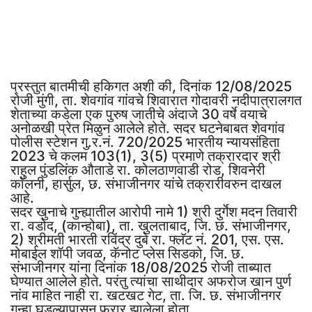
प्रस्तुत बातमीची हकिगत अशी की, दिनांक 12/08/2025
रोजी मुंगी, ता. शेवगांव गांवचे शिवारात गोदावरी नदीपात्रालगत
शेताच्या कडेला एक पुरुष जातीचे अंदाजे 30 वर्षे वयाचे
अनोळखी प्रेत मिळुन आलेले होते. सदर घटनेबाबत शेवगांव
पोलीस स्टेशन गु.र.नं. 720/2025 भारतीय न्यायसंहिता
2023 चे कलम 103(1), 3(5) प्रमाणे तक्रारदार श्री
राहुल पुंडलिंक औताडे रा. कोलठाणवाडी रोड, शिवनेरी
कॉलनी, हार्सुल, छ. संभाजीनगर यांचे तक्रारीवरुन दाखल
आहे.
सदर खुनाचे गुन्ह्यातील आरोपी नामे 1) श्री दुर्गेश मदन तिवारी
रा. वडोद, (कान्होबा), ता. खुलताबाद, जि. छ. संभाजीनगर,
2) श्रीमती भारती रविंद्र दुबे रा. फ्लॅट नं. 201, एस. एस.
मोबाईल शॉपी जवळ, कॅनोट प्लेस सिडको, जि. छ.
संभाजीनगर यांना दिनांक 18/08/2025 रोजी ताब्यात
घेण्यात आलेले होते. परंतु त्यांचा साथीदार अफरोज खान पुर्ण
नांव माहित नाही रा. खटखट गेट, ता. जि. छ. संभाजीनगर
गुन्हा घडल्यापासुन फरार झालेला होता.