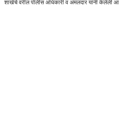
शाखेचे वरील पोलीस अधिकारी व अंमलदार यांनी केलेली आ