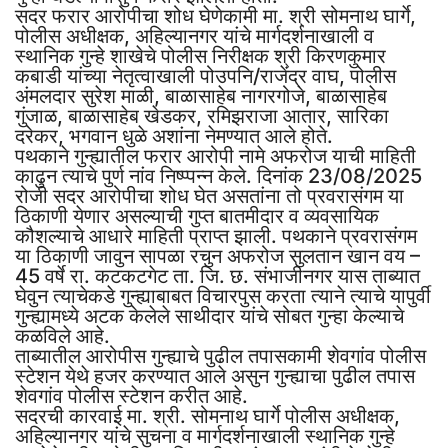
सदर फरार आरोपीचा शोध घेणेकामी मा. श्री सोमनाथ घार्गे,
पोलीस अधीक्षक, अहिल्यानगर यांचे मार्गदर्शनाखाली व
स्थानिक गुन्हे शाखेचे पोलीस निरीक्षक श्री किरणकुमार
कबाडी यांच्या नेतृत्वाखाली पोउपनि/राजेंद्र वाघ, पोलीस
अंमलदार सुरेश माळी, बाळासाहेब नागरगोजे, बाळासाहेब
गुंजाळ, बाळासाहेब खेडकर, रमिझराजा आतार, सारिका
दरेकर, भगवान धुळे अशांना नेमण्यात आले होते.
पथकाने गुन्ह्यातील फरार आरोपी नामे अफरोज याची माहिती
काढुन त्याचे पुर्ण नांव निष्प्पन्न केले. दिनांक 23/08/2025
रोजी सदर आरोपीचा शोध घेत असतांना तो प्रवरासंगम या
ठिकाणी येणार असल्याची गुप्त बातमीदार व व्यवसायिक
कौशल्याचे आधारे माहिती प्राप्त झाली. पथकाने प्रवरासंगम
या ठिकाणी जावुन सापळा रचुन अफरोज सुलतान खान वय –
45 वर्षे रा. कटकटगेट ता. जि. छ. संभाजीनगर यास ताब्यात
घेवुन त्याचेकडे गुन्ह्याबाबत विचारपुस करता त्याने त्याचे यापुर्वी
गुन्ह्यामध्ये अटक केलेले साथीदार यांचे सोबत गुन्हा केल्याचे
कळविले आहे.
ताब्यातील आरोपीस गुन्ह्याचे पुढील तपासकामी शेवगांव पोलीस
स्टेशन येथे हजर करण्यात आले असुन गुन्ह्याचा पुढील तपास
शेवगांव पोलीस स्टेशन करीत आहे.
सदरची कारवाई मा. श्री. सोमनाथ घार्गे पोलीस अधीक्षक,
अहिल्यानगर यांचे सुचना व मार्गदर्शनाखाली स्थानिक गुन्हे