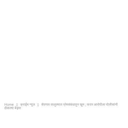
Home
क्राईम न्यूज
शेवगाव तालुक्यात प्रेमसंबंधातुन खुन ; फरार आरोपीला पोलीसांनी
ठोकल्या बेड्या