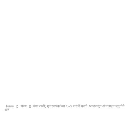
Home
राज्य
मेगा भरती; भूकरमापकांच्या ९०३ पदांची भरती! आजपासून ऑनलाइन पद्धतीने
अर्ज