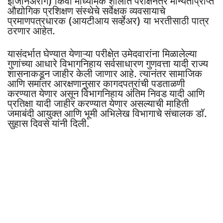
इंजिनिअरींग) किंवा माध्यमिक शालांत परीक्षेनंतर मान्यताप्राप्त
औद्योगिक प्रशिक्षण संस्थेचे सर्वेक्षक व्यवसायाचे
प्रमाणपत्रधारक (आयटीआय सर्व्हेअर) या भरतीसाठी पात्र
ठरणार आहेत.
यासंदर्भात घेण्यात येणाऱ्या परीक्षेत उमेदवारांना मिळालेल्या
गुणांच्या आधारे विभागनिहाय सर्वसाधारण गुणवत्ता यादी राज्य
शासनाकडून जाहीर केली जाणार आहे. त्यानंतर सामाजिक
आणि समांतर आरक्षणानुसार कागदपत्रांची पडताळणी
करण्यात येणार असून विभागनिहाय अंतिम निवड यादी आणि
प्रतिक्षा यादी जाहीर करण्यात येणार असल्याची माहिती
जमाबंदी आयुक्त आणि भूमी अभिलेख विभागाचे संचालक डाॅ.
सुहास दिवसे यांनी दिली.