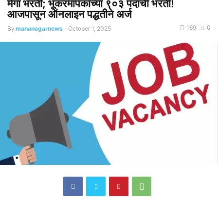
मेगा भरती; भूकरमापकांच्या ९०३ पदांची भरती!
आजपासून ऑनलाइन पद्धतीने अर्ज
169
0
By
mananagarnews
-
October 1, 2025