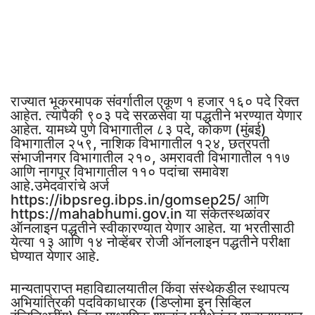
राज्यात भूकरमापक संवर्गातील एकूण १ हजार १६० पदे रिक्त
आहेत. त्यापैकी ९०३ पदे सरळसेवा या पद्धतीने भरण्यात येणार
आहेत. यामध्ये पुणे विभागातील ८३ पदे, कोकण (मुंबई)
विभागातील २५९, नाशिक विभागातील १२४, छत्रपती
संभाजीनगर विभागातील २१०, अमरावती विभागातील ११७
आणि नागपूर विभागातील ११० पदांचा समावेश
आहे.उमेदवारांचे अर्ज
https://ibpsreg.ibps.in/gomsep25/ आणि
https://mahabhumi.gov.in या संकेतस्थळांवर
ऑनलाइन पद्धतीने स्वीकारण्यात येणार आहेत. या भरतीसाठी
येत्या १३ आणि १४ नोव्हेंबर रोजी ऑनलाइन पद्धतीने परीक्षा
घेण्यात येणार आहे.
मान्यताप्राप्त महाविद्यालयातील किंवा संस्थेकडील स्थापत्य
अभियांत्रिकी पदविकाधारक (डिप्लोमा इन सिव्हिल