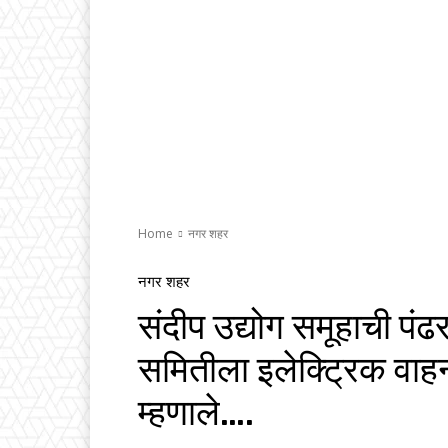
Home
नगर शहर
नगर शहर
संदीप उद्योग समूहाची पंढरप
समितीला इलेक्ट्रिक वा
म्हणाले….