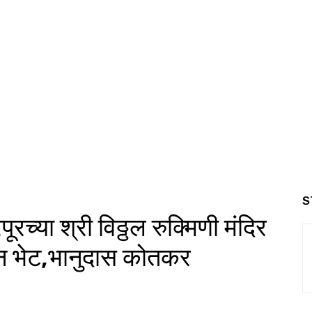
S
ूरच्या श्री विठ्ठल रुक्मिणी मंदिर
हन भेट,भानुदास कोतकर