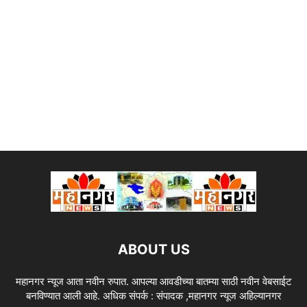
ABOUT US
महानगर न्यूज आता नवीन रुपात. आपल्या आवडीच्या बातम्या साठी नवीन वेबसाईट
बनविण्यात आली आहे. अधिक संपर्क : संपादक ,महानगर न्यूज अहिल्यानगर