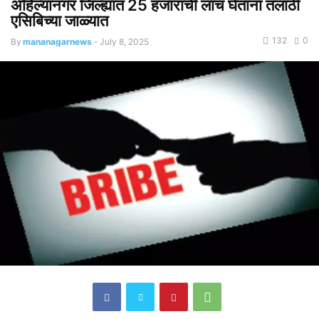
अहिल्यानगर जिल्ह्यात 25 हजारांची लाच घेताना तलाठी
एसिबिच्या जाळ्यात
132
0
By
mananagarnews
-
July 8, 2025