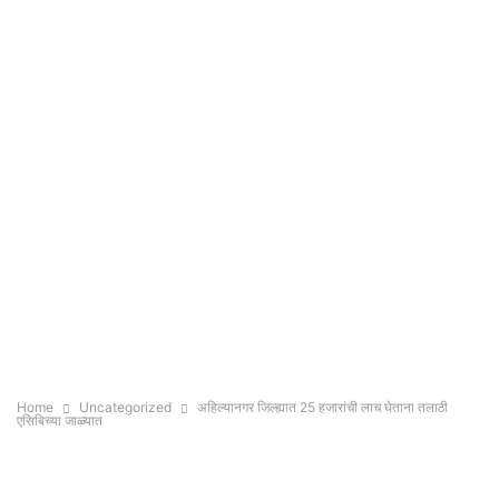
Home
Uncategorized
अहिल्यानगर जिल्ह्यात 25 हजारांची लाच घेताना तलाठी
एसिबिच्या जाळ्यात