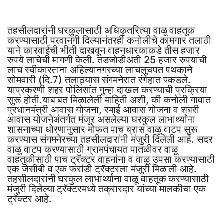
तहसीलदारांनी घरकुलासाठी अधिकृतरित्या वाळू वाहतूक
करण्यासाठी परवानगी दिल्यानंतरही कनोलीचे कामगार तलाठी
याने कारवाईची भीती दाखवून वाहनधारकाकडे तीस हजार
रुपये लाचेची मागणी केली. तडजोडीअंती 25 हजार रुपयांची
लाच स्वीकारताना अहिल्यानगरच्या लाचलुचपत पथकाने
सोमवारी (दि.7) तलाठ्यास संगमनेरात रंगेहात पकडले.
याप्रकरणी शहर पोलिसांत गुन्हा दाखल करण्याची प्रक्रिया
सुरू होती.याबाबत मिळालेली माहिती अशी, की कनोली गावात
प्रधानमंत्री आवास योजना, रमाई आवास योजना व शबरी
आवास योजनेअंतर्गत मंजूर असलेल्या घरकुल लाभार्थ्यांना
शासनाच्या धोरणानुसार मोफत पाच ब्रास वाळू वाटप सुरू
करण्यास संगमनेरच्या तहसीलदारांनी मंजुरी दिलेली आहे. सदर
वाळू वाटप करण्यासाठी ग्रामपंचायत पातळीवर वाळू
वाहतुकीसाठी पाच ट्रॅक्टर वाहनांना व वाळू उपसा करण्यासाठी
एक जेसीबी व एक फरांडी ट्रॅक्टरला मंजुरी मिळाली आहे.
तहसीलदारांनी घरकुल लाभार्थ्यांना वाळू वाहतूक करण्यासाठी
मंजुरी दिलेल्या ट्रॅक्टरमध्ये तक्रारदार यांच्या मालकीचा एक
ट्रॅक्टर आहे.