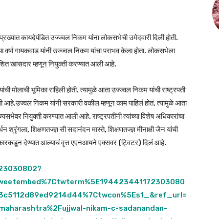
प्रख्यात कायदेपंडित उज्ज्वल निकम यांना लोकसभेची उमेदवारी दिली होती.
ेत्या वर्षा गायकवाड यांनी उज्ज्वल निकम यांचा पराभव केला होता. लोकसभेला
ेशित खासदार म्हणून नियुक्ती करण्यात आली आहे.
मोलाची भूमिका राहिली होती. त्यामुळे आता उज्ज्वल निकम यांची राष्ट्रपती
ी आहे.उज्वल निकम यांनी सरकारी वकील म्हणून काम पाहिलं होतं. त्यामुळे आता
्यसभेवर नियुक्ती करण्यात आली आहे. राष्ट्रपतींनी त्यांच्या विशेष अधिकारांचा
श्रृंगला, शिक्षणतज्ज्ञ सी सदानंदन मास्ते, शिक्षणतज्ज्ञ मीनाक्षी जैन यांची
सरकारकडून देण्यात आल्याचं वृत्त एएनआयने एक्सवर (ट्विटर) दिलं आहे.
723030802?
tweetembed%7Ctwterm%5E194423441172303080
3c5112d89ed9214d44%7Ctwcon%5Es1_&ref_url=
aharashtra%2Fujjwal-nikam-c-sadanandan-