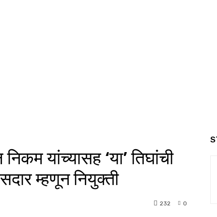
S
निकम यांच्यासह ‘या’ तिघांची
ासदार म्हणून नियुक्ती
232
0