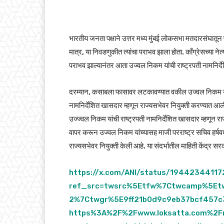
भारतीय जनता पक्षाने उत्तर मध्य मुंबई लोकसभा मतदारसंघातून 
मात्र, या निवडणुकीत त्यांचा पराभव झाला होता. काँग्रेसच्या न
पराभव झाल्यानंतर आता उज्वल निकम यांची राष्ट्रपती नामनिर्द
दरम्यान, कसाबला फासावर लटकावण्यात वकील उज्वल निकम यांची 
नामनिर्देशित खासदार म्हणून राज्यसभेवर नियुक्ती करण्यात आल
उज्ज्वल निकम यांची राष्ट्रपती नामनिर्देशित खासदार म्हणून राज
वापर करून उज्वल निकम यांच्यासह माजी परराष्ट्र सचिव हर्षवर्धन 
राज्यसभेवर नियुक्ती केली आहे. या संदर्भातील माहिती केंद्र 
https://x.com/ANI/status/1944234411
ref_src=twsrc%5Etfw%7Ctwcamp%5E
2%7Ctwgr%5E9ff21b0d9c9eb37bcf457c
https%3A%2F%2Fwww.loksatta.com%2Fm