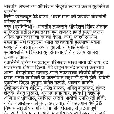
भारतीय लष्कराच्या ऑपरेशन सिंदूरचे स्वागत करुन युवासेनेचा
जल्लोष
तिरंगा फडकवून पेढे वाटप; भारत माता की जयच्या घोषणांनी
परिसर दणाणला
नगर (प्रतिनिधी)- भारतीय लष्कराने ऑपरेशन सिंदूर अंतर्गत
पाकिस्तानातील दहशतवाद्यांच्या तळांवर हवाई हल्ला करून
अनेक दहशतवाद्यांचा खात्मा केला. जम्मू-काश्‍मीरमधील
पहलगाम येथे घडलेल्या भ्याड दहशतवादी हल्ल्याचा बदला
म्हणून ही कारवाई करण्यात आली. या पार्श्‍वभूमीवर
एमआयडीसी परिसरात युवासेनेच्यावतीने जल्लोष साजरा
करण्यात आला.
युवासेनेने तिरंगा फडकावून परिसरात भारत माता की जय, वंदे
मातरमच्या घोषणा दिल्या. पेढे वाटून आनंद साजरा करण्यात
आला. देशप्रेमाचा उत्साह आणि लष्कराच्या शौर्याचे कौतुक
करत अनेक कार्यकर्ते या जल्लोषात सहभागी झाले होते. यावेळी
युवासेना जिल्हा प्रमुख योगेश गलांडे, आकाश कातोरे,
उद्योजक वैभव शेटिया, नरेश शेळके, अमित बारवकर, शंकर
शेळके, वैभव सुरवसे, असलम इनामदार, हर्षवर्धन देशपांडे,
अजिनाथ क्षीरसाठ, स्वप्निल खराडे आदींची उपस्थिती होती.
योगेश गलांडे म्हणाले की, दहशतवाद्यांनी पहलगाम येथे 26
निष्पाप भारतीय नागरिकांचा जीव घेतला, ही घटना पूर्ण
देशासाठी वेदनादायक आहे. भारतीय लष्कराने अत्यंत धाडसी