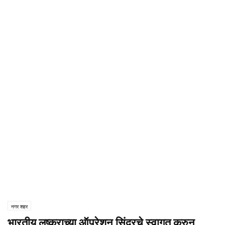
नगर शहर
भारतीय लष्कराच्या ऑपरेशन सिंदूरचे स्वागत करुन