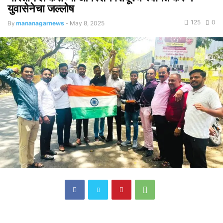
युवासेनेचा जल्लोष
125
0
By
mananagarnews
-
May 8, 2025