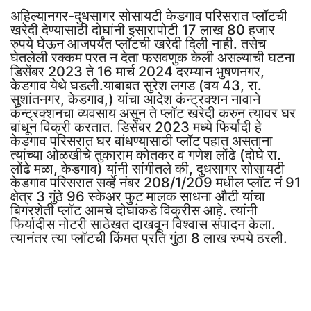
अहिल्यानगर-दुधसागर सोसायटी केडगाव परिसरात प्लॉटची
खरेदी देण्यासाठी दोघांनी इसारापोटी 17 लाख 80 हजार
रुपये घेऊन आजपर्यंत प्लॉटची खरेदी दिली नाही. तसेच
घेतलेली रक्कम परत न देता फसवणुक केली असल्याची घटना
डिसेंबर 2023 ते 16 मार्च 2024 दरम्यान भुषणनगर,
केडगाव येथे घडली.याबाबत सुरेश लगड (वय 43, रा.
सुशांतनगर, केडगाव,) यांचा आदेश कंन्ट्रक्शन नावाने
कंन्ट्रक्शनचा व्यवसाय असून ते प्लॉट खरेदी करुन त्यावर घर
बांधून विक्री करतात. डिसेंबर 2023 मध्ये फिर्यादी हे
केडगाव परिसरात घर बांधण्यासाठी प्लॉट पहात असताना
त्यांच्या ओळखीचे तुकाराम कोतकर व गणेश लोंढे (दोघे रा.
लोंढे मळा, केडगाव) यांनी सांगीतले की, दुधसागर सोसायटी
केडगाव परिसरात सर्व्हे नंबर 208/1/209 मधील प्लॉट नं 91
क्षेत्र 3 गुंठे 96 स्केअर फुट मालक साधना औटी यांचा
बिगरशेती प्लॉट आमचे दोघांकडे विक्रीस आहे. त्यांनी
फिर्यादीस नोटरी साठेखत दाखवून विश्वास संपादन केला.
त्यानंतर त्या प्लॉटची किंमत प्रति गुंठा 8 लाख रुपये ठरली.