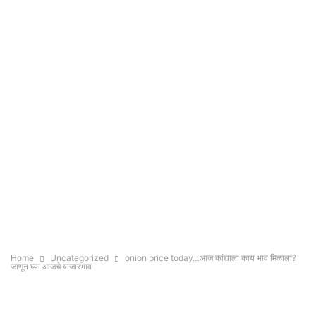
Home
Uncategorized
onion price today…आज कांद्याला काय भाव मिळाला?
जाणून घ्या आजचे बाजारभाव