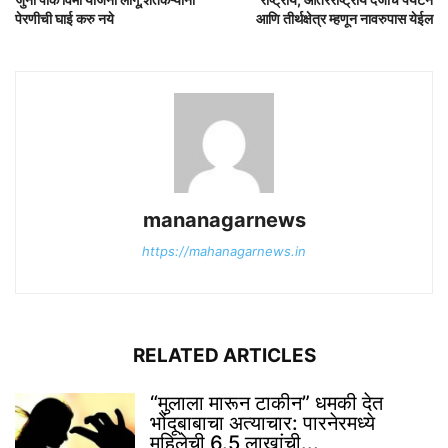
पेरणीची घाई करु नये
आणि तीर्थक्षेत्र म्हणून नावरुपास येईल
mananagarnews
https://mahanagarnews.in
RELATED ARTICLES
“मुलाला मारून टाकीन” धमकी देत
भोंदूबाबाचा अत्याचार: पारनेरमध्ये
महिलेची 6.5 लाखांची...