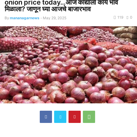
onion price today…आज कांद्याला काय भाव
मिळाला? जाणून घ्या आजचे बाजारभाव
119
0
By
mananagarnews
-
May 29, 2025