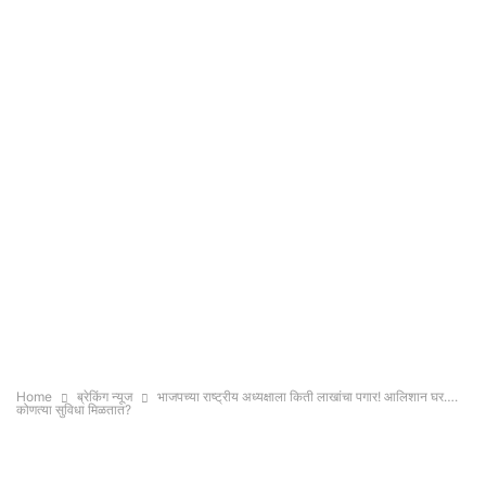
Home
ब्रेकिंग न्यूज
भाजपच्या राष्ट्रीय अध्यक्षाला किती लाखांचा पगार! आलिशान घर….
कोणत्या सुविधा मिळतात?