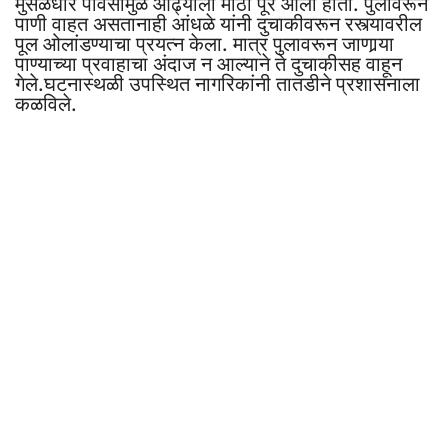
मुसळधार पावसामुळे ओढ्याला मोठा पूर आला होता. पुलावरून
पाणी वाहत असतानाही आंधळे यांनी दुचाकीवरून रस्त्यावरील
पूल ओलांडण्याचा प्रयत्न केला. मात्र पुलावरून जाणार्‍या
पाण्याच्या प्रवाहाचा अंदाज न आल्याने ते दुचाकीसह वाहून
गेले.घटनास्थळी उपस्थित नागरिकांनी तातडीने प्रशासनाला
कळविले.