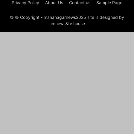
Privacy Policy
About Us
Contact us
Sample Page
© © Copyright - mahanagarnews2025 site is designed by
cmnews&tv house