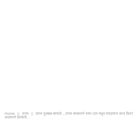
Home
राज्य
छगन भुजबळ म्हणाले….राज्य सरकारने नव्या GR मधून मराठ्यांना काय दिलं?
सरकारने हेराफेरी...