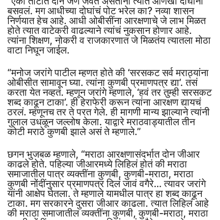
“एका ताटात दोन जण जेवत असताना त्यात आणखी दोघांना
बसवलं. मग आधीच्या दोघांचं पोट भरेल का? नव्या शासन
निर्णयात हेच आहे. आधी ओबीसींना आरक्षणाचे जे लाभ मिळत
होते त्यात वाटेकरी वाढल्याने त्यांचं नुकसान होणार आहे.
त्यांना शिक्षण, नोकरी व राजकारणात जे मिळतंय त्यातला मोठा
वाटा निघून जाईल.
“मनोज जरांगे पाटील म्हणत होते की ‘सरसकट सर्व मराठ्यांना
ओबीसीत सामावून घ्या. त्यांना कुणबी प्रमाणपत्र द्या’. तसं
करता येत नव्हतं. म्हणून जरांगे म्हणाले, ‘हवं तर तुम्ही सरसकट
शब्द काढून टाका’. ही हेराफेरी करून त्यांना आरक्षण द्यायचं
ठरलं. म्हणूनच तर ते परत गेले. ही मागणी मान्य झाल्याने त्यांनी
गुलाल उधळून जल्लोष केला. याद्वारे मराठवाड्यातील तीन
कोटी मराठे कुणबी झाले असं ते म्हणाले.”
छगन भुजबळ म्हणाले, “मराठा आरक्षणासंदर्भात दोन जीआर
काढले होते. पहिल्या जीआरमध्ये लिहिलं होतं की मराठा
समाजातील पात्र व्यक्तींना कुणबी, कुणबी-मराठा, मराठा
कुणबी नोंदींनुसार प्रमाणपत्र दिलं जावं वगैरे… त्यावर जरांगे
यांनी आक्षेप घेतला. ते म्हणाले यामधील पात्र हा शब्द काढून
टाका. मग सरकारने दुसरा जीआर काढला. त्यात लिहिलं आहे
की मराठा समाजातील व्यक्तींना कुणबी, कुणबी-मराठा, मराठा