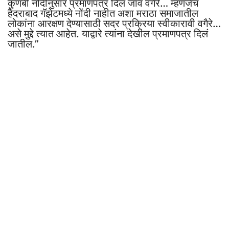
कुणबी नोंदींनुसार प्रमाणपत्र दिलं जावं वगैरे… म्हणजेच
हैदराबाद गॅझेटमध्ये नोंदी नाहीत अशा मराठा समाजातील
लोकांना आरक्षण देण्यासाठी सदर प्रक्रिया स्वीकारावी वगैरे…
असे मुद्दे त्यात आहेत. याद्वारे त्यांना देखील प्रमाणपत्र दिलं
जातील.”