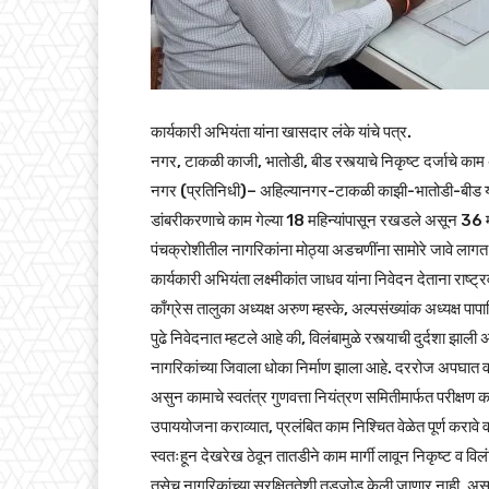
कार्यकारी अभियंता यांना खासदार लंके यांचे पत्र.
नगर, टाकळी काजी, भातोडी, बीड रस्त्याचे निकृष्ट दर्जाचे 
नगर (प्रतिनिधी)– अहिल्यानगर-टाकळी काझी-भातोडी-बीड या
डांबरीकरणाचे काम गेल्या 18 महिन्यांपासून रखडले असून 36 महिन
पंचक्रोशीतील नागरिकांना मोठ्या अडचणींना सामोरे जावे लागत 
कार्यकारी अभियंता लक्ष्मीकांत जाधव यांना निवेदन देताना राष्ट
काँग्रेस तालुका अध्यक्ष अरुण म्हस्के, अल्पसंख्यांक अध्यक्ष 
पुढे निवेदनात म्हटले आहे की, विलंबामुळे रस्त्याची दुर्दशा झाल
नागरिकांच्या जिवाला धोका निर्माण झाला आहे. दररोज अपघात 
असुन कामाचे स्वतंत्र गुणवत्ता नियंत्रण समितीमार्फत परीक्षण 
उपाययोजना कराव्यात, प्रलंबित काम निश्चित वेळेत पूर्ण कराव
स्वतःहून देखरेख ठेवून तातडीने काम मार्गी लावून निकृष्ट व 
तसेच नागरिकांच्या सुरक्षिततेशी तडजोड केली जाणार नाही, अस