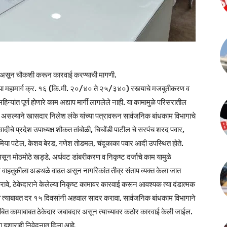
काम असून चौकशी करून कारवाई करण्याची मागणी.
 महामार्ग क्र. १६ (कि.मी. २०/४० ते २५/३४०) रस्त्याचे मजबुतीकरण व
्यांत पूर्ण होणारे काम अद्याप मार्गी लागलेले नाही. या कामामुळे परिसरातील
असल्याने खासदार निलेश लंके यांच्या पत्रावरून सार्वजनिक बांधकाम विभागाचे
्रवादीचे प्रदेश उपाध्यक्ष शौकत तांबोळी, चिचोंडी पाटील चे सरपंच शरद पवार,
पापामिया पटेल, केशव बेरड, गणेश तोडमल, चंदूकाका पवार आदी उपस्थित होते.
ी असून मोठमोठे खड्डे, अर्धवट डांबरीकरण व निकृष्ट दर्जाचे काम यामुळे
व वाहतुकीला अडथळे वाढत असून नागरिकांत तीव्र संताप व्यक्त केला जात
करावे, ठेकेदाराने केलेल्या निकृष्ट कामावर कारवाई करून आवश्यक त्या दंडात्मक
े व त्याबाबत दर १५ दिवसांनी अहवाल सादर करावा, सार्वजनिक बांधकाम विभागाने
विलंबित कामाबाबत ठेकेदार जबाबदार असून त्याच्यावर कठोर कारवाई केली जाईल.
ा इशाराही निवेदनात दिला आहे.