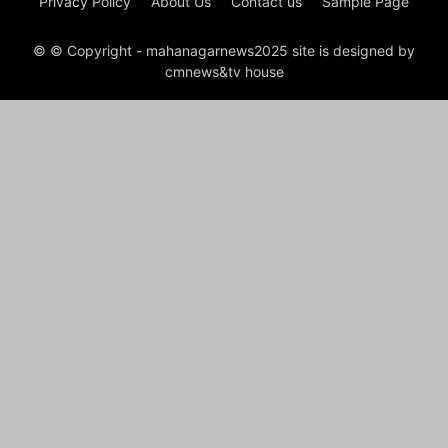
Privacy Policy
About Us
Contact us
Sample Page
© © Copyright - mahanagarnews2025 site is designed by
cmnews&tv house