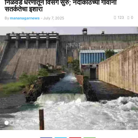
निळवंडे धरणातून विसर्ग सुरु; नदीकाठच्या गावांना
सतर्कतेचा इशारा
123
0
By
mananagarnews
-
July 7, 2025