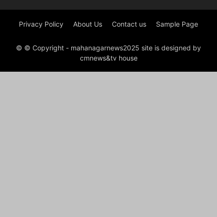
Privacy Policy
About Us
Contact us
Sample Page
© © Copyright - mahanagarnews2025 site is designed by
cmnews&tv house