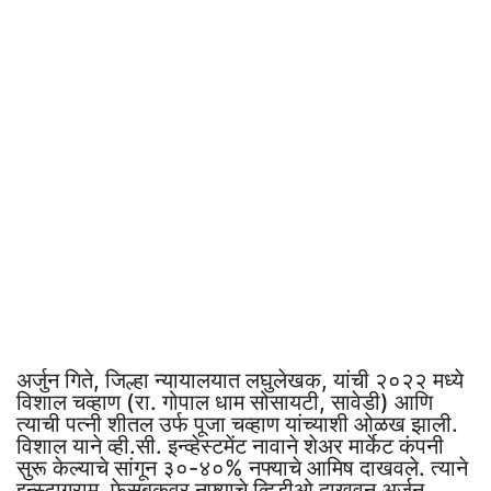
अर्जुन गिते, जिल्हा न्यायालयात लघुलेखक, यांची २०२२ मध्ये
विशाल चव्हाण (रा. गोपाल धाम सोसायटी, सावेडी) आणि
त्याची पत्नी शीतल उर्फ पूजा चव्हाण यांच्याशी ओळख झाली.
विशाल याने व्ही.सी. इन्व्हेस्टमेंट नावाने शेअर मार्केट कंपनी
सुरू केल्याचे सांगून ३०-४०% नफ्याचे आमिष दाखवले. त्याने
इन्स्टाग्राम, फेसबुकवर नफ्याचे व्हिडीओ दाखवून अर्जुन