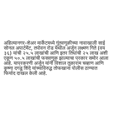
अहिल्यानगर-शेअर मार्केटमध्ये गुंतवणुकीच्या नावाखाली साई
सोनल अपार्टमेंट, तपोवन रोड येथील अर्जुन लक्ष्मण गिते (वय
३६) यांची २५.५ लाखांची आणि इतर तिघांची २५ लाख अशी
एकूण ५०.५ लाखांची फसवणूक झाल्याचा प्रकार समोर आला
आहे. याप्रकरणी अर्जुन यांनी विशाल तुकाराम चव्हाण आणि
कृष्णा दगडू शिंदे यांच्याविरुद्ध तोफखाना पोलीस ठाण्यात
फिर्याद दाखल केली आहे.