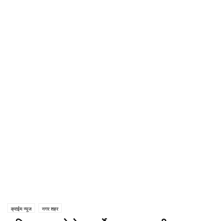
क्राईम न्यूज
नगर शहर