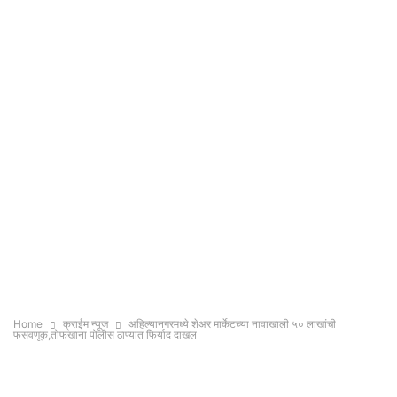
Home
क्राईम न्यूज
अहिल्यानगरमध्ये शेअर मार्केटच्या नावाखाली ५० लाखांची
फसवणूक,तोफखाना पोलीस ठाण्यात फिर्याद दाखल