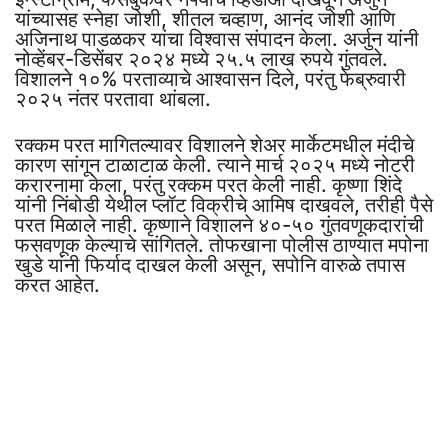
यांच्यासह स्नेहा जोशी, शीतल चव्हाण, आनंद जोशी आणि
अजिनाथ पाडळकर यांचा विश्वास संपादन केला. अर्जुन यांनी
नोव्हेंबर-डिसेंबर २०२४ मध्ये २५.५ लाख रुपये गुंतवले.
विशालने १०% परताव्याचे आश्वासन दिले, परंतु फेब्रुवारी
२०२५ नंतर परतावा थांबला.
रक्कम परत मागितल्यावर विशालने शेअर मार्केटमधील मंदीचे
कारण सांगून टाळाटाळ केली. त्याने मार्च २०२५ मध्ये नोटरी
करारनामा केला, परंतु रक्कम परत केली नाही. कृष्णा शिंदे
यांनी निंबोडी येथील प्लॉट विक्रीचे आमिष दाखवले, तरीही पैसे
परत मिळाले नाही. कृष्णाने विशालने ४०-५० गुंतवणूकदारांची
फसवणूक केल्याचे सांगितले. तोफखाना पोलीस ठाण्यात मपोना
खुडे यांनी फिर्याद दाखल केली असून, सपोनि वारुळे तपास
करत आहेत.