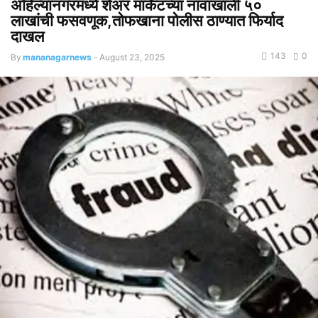
अहिल्यानगरमध्ये शेअर मार्केटच्या नावाखाली ५०
लाखांची फसवणूक,तोफखाना पोलीस ठाण्यात फिर्याद
दाखल
143
0
By
mananagarnews
-
August 23, 2025