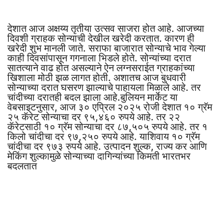
देशात आज अक्षय्य तृतीया उत्सव साजरा होत आहे. आजच्या
दिवशी ग्राहक सोन्याची देखील खरेदी करतात. कारण ही
खरेदी शुभ मानली जाते. सराफा बाजारात सोन्याचे भाव गेल्या
काही दिवसांपासून गगनाला भिडले होते. सोन्यांच्या दरात
सातत्याने वाढ होत असल्याने ऐन लग्नसराईत ग्राहकांच्या
खिशाला मोठी झळ लागत होती. अशातच आज बुधवारी
सोन्याच्या दरात घसरण झाल्याचे पाहायला मिळाले आहे. तर
चांदीच्या दरातही बदल झाला आहे.बुलियन मार्केट या
वेबसाइटनुसार, आज ३० एप्रिल २०२५ रोजी देशात १० ग्रॅम
२५ कॅरेट सोन्याचा दर ९५,४६० रुपये आहे. तर २२
कॅरेटसाठी १० ग्रॅम सोन्याचा दर ८७,५०५ रुपये आहे. तर १
किलो चांदीचा दर ९७,२५० रुपये आहे. याशिवाय १० ग्रॅम
चांदीचा दर ९७३ रुपये आहे. उत्पादन शुल्क, राज्य कर आणि
मेकिंग शुल्कामुळे सोन्याच्या दागिन्यांच्या किमती भारतभर
बदलतात