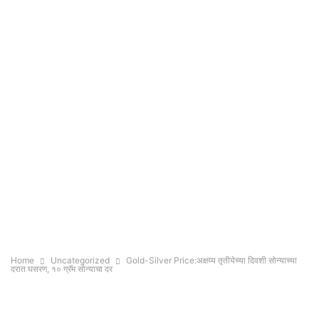
Home
Uncategorized
Gold-Silver Price:अक्षय्य तृतीयेच्या दिवशी सोन्याच्या
दरात घसरण, १० ग्रॅम सोन्याचा दर