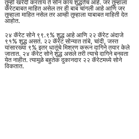
तुम्ही खरेदी करताय ते सोनं काय शुद्धतेचं आहे. जर तुम्हाला
कॅरेटबाबत माहित असेल तर ही बाब चांगली आहे आणि जर
तुम्हाला माहित नसेल तर आम्ही तुम्हाला याबाबत माहिती देत
आहोत.
२४ कॅरेट सोने ९९.९% शुद्ध आहे आणि २२ कॅरेट अंदाजे
९१% शुद्ध असतं. २२ कॅरेट सोन्यात तांबे, चांदी, जस्त
यांसारख्या ९% इतर धातूंचे मिश्रण करून दागिने तयार केले
जातात. २४ कॅरेट सोने शुद्ध असले तरी त्याचे दागिने बनवता
येत नाहीत. त्यामुळे बहुतेक दुकानदार २२ कॅरेटमध्ये सोने
विकतात.