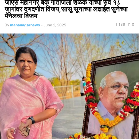
जीएस महानगर बँक गीतांजली शेळके यांच्या सर्व १८
जागांवर दणदणीत विजय,सासू सूनाच्या लढाईत सुनेच्या
पॅनेलचा विजय
139
0
By
mananagarnews
-
June 2, 2025