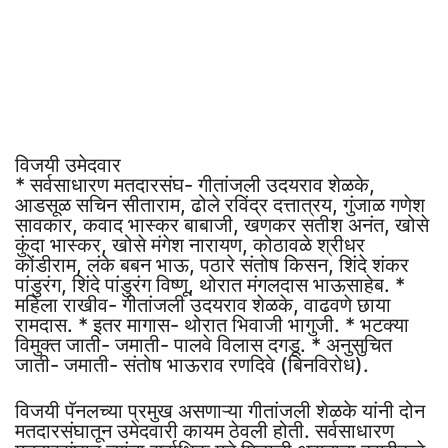
विजयी उमेदवार
* सर्वसाधारण मतदारसंघ- गीतांजली उदयराव शेळके,
आडसूळ सचिन सीताराम, ढोले रविंद्र दत्तात्रय, गुंजाळ गणेश
सावकार, कवाद भास्कर बाबाजी, खणकर सतीश अनंत, खोसे
कुंदा भास्कर, खोसे मंगेश नारायण, कोठावळे श्रीधर
कोंडीराम, लंके बबन भाऊ, पठारे संतोष किसन, शिंदे शंकर
पांडुरंग, शिंदे पांडुरंग विष्णू, थोरात मंगलदास भाऊसाहेब. *
महिला राखीव- गीतांजली उदयराव शेळके, वाढवणे छाया
रामदास. * इतर मागास- थोरात भिवाजी भागुजी. * भटक्या
विमुक्त जाती- जमाती- पालवे विलास दगडू. * अनुसुचित
जाती- जमाती- संतोष भाऊराव रणदिवे (बिनविरोध).
विजयी पॅनलच्या प्रमुख असणाऱ्या गीतांजली शेळके यांनी दोन
मतदारसंघातून उमेदवारी कायम ठेवली होती. सर्वसाधारण