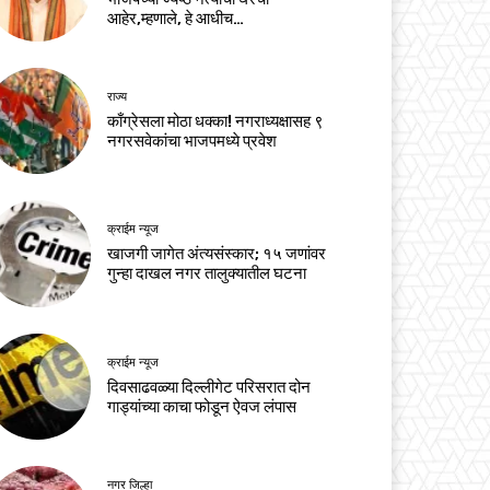
आहेर,म्हणाले, हे आधीच…
राज्य
काँग्रेसला मोठा धक्का! नगराध्यक्षासह ९
नगरसवेकांचा भाजपमध्ये प्रवेश
क्राईम न्यूज
खाजगी जागेत अंत्यसंस्कार; १५ जणांवर
गुन्हा दाखल नगर तालुक्यातील घटना
क्राईम न्यूज
दिवसाढवळ्या दिल्लीगेट परिसरात दोन
गाड्यांच्या काचा फोडून ऐवज लंपास
नगर जिल्हा