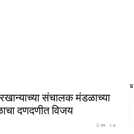
S
खान्याच्या संचालक मंडळाच्या
ळाचा दणदणीत विजय
171
0