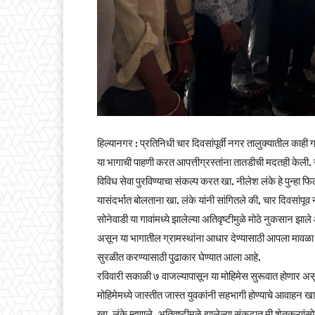
हिल्यानगर : प्रतिनिधी चार दिवसांपूर्वी नगर तालुक्यातील काही ग
या भागाची पाहणी करत आपत्तीग्रस्तांना तातडीची मदतही केली. 
विविध सेवा पुरविण्याचा संकल्प करत खा. नीलेश लंके हे पुन्हा
यासंदर्भात बोलताना खा. लंके यांनी सांगितले की, चार दिवसा
सोनेवाडी या गावांमध्ये झालेल्या अतिवृष्टीमुळे मोठे नुकसान झा
असून या भागातील ग्रामस्थांना आधार देण्यासाठी आपला मावळा स
सुरळीत करण्यासाठी पुढाकार घेण्यात आला आहे.
रविवारी सकाळी ७ वाजल्यापासून या मोहिमेस सुरूवात होणार असून 
मोहिमेमध्ये जास्तीत जास्त युवकांनी सहभागी होण्याचे आवाहन ख
खा. लंके म्हणाले, अतिवृष्टीमुळे झालेल्या संकटात मी शेतकऱ्या