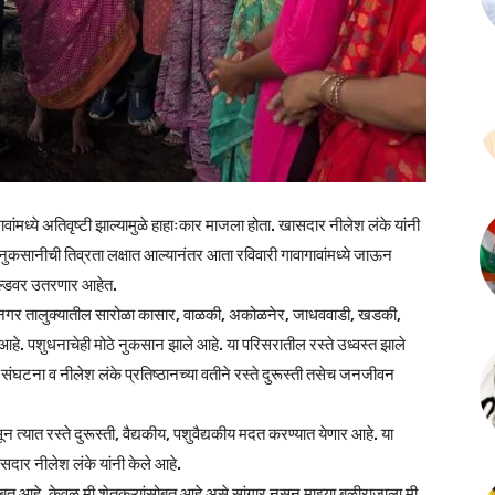
ावांमध्ये अतिवृष्टी झाल्यामुळे हाहाःकार माजला होता. खासदार नीलेश लंके यांनी
नुकसानीची तिव्रता लक्षात आल्यानंतर आता रविवारी गावागावांमध्ये जाऊन
 फिल्डवर उतरणार आहेत.
ंपूव नगर तालुक्यातील सारोळा कासार, वाळकी, अकोळनेर, जाधववाडी, खडकी,
ले आहे. पशुधनाचेही मोठे नुकसान झाले आहे. या परिसरातील रस्ते उध्वस्त झाले
ंघटना व नीलेश लंके प्रतिष्ठानच्या वतीने रस्ते दुरूस्ती तसेच जनजीवन
त्यात रस्ते दुरूस्ती, वैद्यकीय, पशुवैद्यकीय मदत करण्यात येणार आहे. या
ासदार नीलेश लंके यांनी केले आहे.
ंसोबत आहे. केवळ मी शेतकऱ्यांसोबत आहे असे सांगार नसून माझ्या बळीराजाला मी