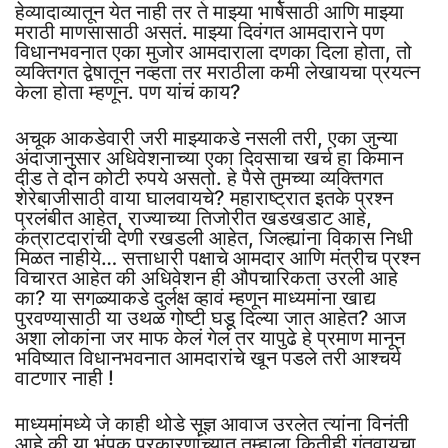
हेव्यादाव्यातून येत नाही तर ते माझ्या भाषेसाठी आणि माझ्या
मराठी माणसासाठी असतं. माझ्या दिवंगत आमदाराने पण
विधानभवनात एका मुजोर आमदाराला दणका दिला होता, तो
व्यक्तिगत द्वेषातून नव्हता तर मराठीला कमी लेखायचा प्रयत्न
केला होता म्हणून. पण यांचं काय?
अचूक आकडेवारी जरी माझ्याकडे नसली तरी, एका जुन्या
अंदाजानुसार अधिवेशनाच्या एका दिवसाचा खर्च हा किमान
दीड ते दोन कोटी रुपये असतो. हे पैसे तुमच्या व्यक्तिगत
शेरेबाजीसाठी वाया घालवायचे? महाराष्ट्रात इतके प्रश्न
प्रलंबीत आहेत, राज्याच्या तिजोरीत खडखडाट आहे,
कंत्राटदारांची देणी रखडली आहेत, जिल्ह्यांना विकास निधी
मिळत नाहीये… सत्ताधारी पक्षाचे आमदार आणि मंत्रीच प्रश्न
विचारत आहेत की अधिवेशन ही औपचारिकता उरली आहे
का? या सगळ्याकडे दुर्लक्ष व्हावं म्हणून माध्यमांना खाद्य
पुरवण्यासाठी या उथळ गोष्टी घडू दिल्या जात आहेत? आज
अशा लोकांना जर माफ केलं गेलं तर यापुढे हे प्रमाण मानून
भविष्यात विधानभवनात आमदारांचे खून पडले तरी आश्चर्य
वाटणार नाही !
माध्यमांमध्ये जे काही थोडे सूज्ञ आवाज उरलेत त्यांना विनंती
आहे की या भंपक प्रकारणांच्यात तुम्हाला कितीही गुंतवायचा