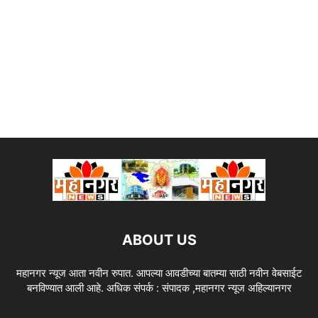
ABOUT US
महानगर न्यूज आता नवीन रुपात. आपल्या आवडीच्या बातम्या साठी नवीन वेबसाईट
बनविण्यात आली आहे. अधिक संपर्क : संपादक ,महानगर न्यूज अहिल्यानगर