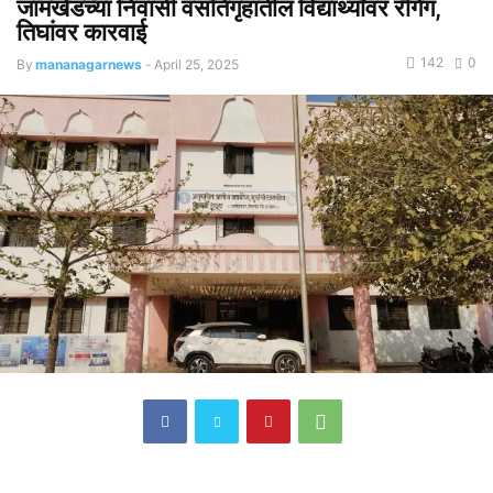
जामखेडच्या निवासी वसतिगृहातील विद्यार्थ्यांवर रॅगिंग,
तिघांवर कारवाई
142
0
By
mananagarnews
-
April 25, 2025