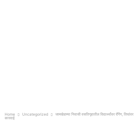
Home
Uncategorized
जामखेडच्या निवासी वसतिगृहातील विद्यार्थ्यांवर रॅगिंग, तिघांवर
कारवाई