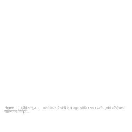
Home
ब्रेकिंग न्यूज
सत्यजित तांबे यांनी केले राहुल गांधींवर गंभीर आरोप ,तांबे काँग्रेसच्या
पाठिंब्यावर निवडून...