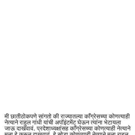
मी छातीठोकपणे सांगतो की राज्यातल्या काँग्रेसच्या कोणत्याही
नेत्याने राहुल गांधी यांची अपॉइंटमेंट घेऊन त्यांना भेटायला
जाऊ दाखवावं. प्रदेशाध्यक्षांसह काँग्रेसच्या कोणत्याही नेत्याने
मला हे करून दाखवावं. हे सोडा कोणत्याही नेत्याने मला राहुल