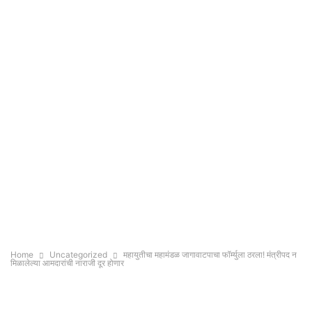
Home
Uncategorized
महायुतीचा महामंडळ जागावाटपाचा फॉर्म्युला ठरला! मंत्रीपद न
मिळालेल्या आमदारांची नाराजी दूर होणार