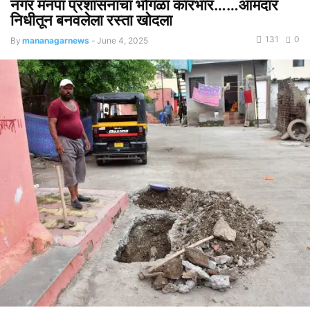
नगर मनपा प्रशासनाचा भोंगळा कारभार……आमदार
निधीतून बनवलेला रस्ता खोदला
131
0
By
mananagarnews
-
June 4, 2025