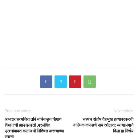
Previous article
Next article
आमदार सत्यजित तांबे यांचेकडून शिक्षण
सरपंच संतोष देशमुख हत्याप्रकरणी
विभागाची झाडाझडती ,प्रलंबित
वाल्मिक कराडचे पाय खोलात; न्यायालयाने
प्रश्नांबाबत कालावधी निश्चित करण्याच्या
दिला हा निर्णय
सूचना