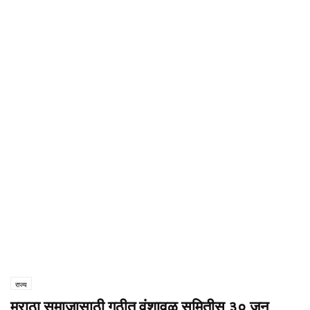
राज्य
मराठा समाजासाठी गठीत वंशावळ समितीस ३० जून