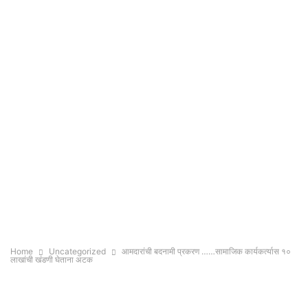
Home
Uncategorized
आमदारांची बदनामी प्रकरण ……सामाजिक कार्यकर्त्यास १०
लाखांची खंडणी घेताना अटक