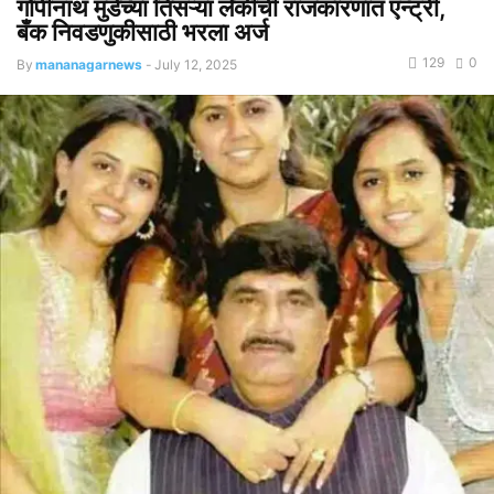
गोपीनाथ मुंडेंच्या तिसऱ्या लेकीची राजकारणात एन्ट्री,
बँक निवडणुकीसाठी भरला अर्ज
129
0
By
mananagarnews
-
July 12, 2025