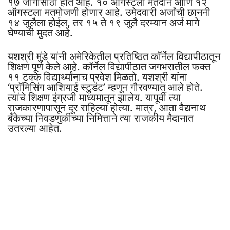
१७ जागांसाठी होत आहे. १० ऑगस्टला मतदान आणि १२
ऑगस्टला मतमोजणी होणार आहे. उमेदवारी अर्जांची छाननी
१४ जुलैला होईल, तर १५ ते १९ जुलै दरम्यान अर्ज मागे
घेण्याची मुदत आहे.
यशश्री मुंडे यांनी अमेरिकेतील प्रतिष्ठित कॉर्नेल विद्यापीठातून
शिक्षण पूर्ण केले आहे. कॉर्नेल विद्यापीठात जगभरातील फक्त
११ टक्के विद्यार्थ्यांनाच प्रवेश मिळतो. यशश्री यांना
‘प्रॉमिसिंग आशियाई स्टुडंट’ म्हणून गौरवण्यात आले होते.
त्यांचे शिक्षण इंग्रजी माध्यमातून झालेय. यापूर्वी त्या
राजकारणापासून दूर राहिल्या होत्या. मात्र, आता वैद्यनाथ
बँकेच्या निवडणुकीच्या निमित्ताने त्या राजकीय मैदानात
उतरल्या आहेत.