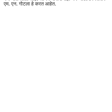
एम. एन. गोटला हे करत आहेत.