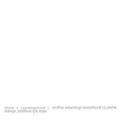
Home
Uncategorized
कंपनीच्या कर्मचार्‍यांकडून व्यावसायिकाची 10 कोटींची
फसवणूक, दोघांविरूध्द गुन्हा दाखल