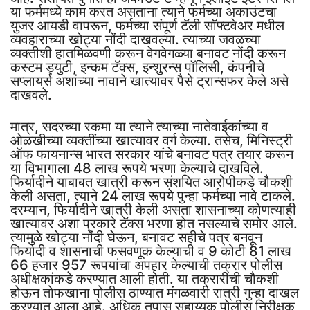
या फर्ममध्ये काम करत असताना त्याने फर्मच्या अकाउंटचा
युजर आयडी वापरून, फर्मच्या संपूर्ण टॅली सॉफ्टवेअर मधील
व्यवहाराच्या खोट्या नोंदी दाखवल्या. त्याच्या जवळच्या
व्यक्तीशी हातमिळवणी करून वेगवेगळ्या बनावट नोंदी करून
कस्टम ड्युटी, इन्कम टॅक्स, इन्शुरन्स पॉलिसी, कंपनीचे
सप्लायर्स अशांच्या नावाने खात्यावर पैसे ट्रान्सफर केले असे
दाखवले.
मात्र, सदरच्या रकमा या त्याने त्याच्या नातेवाईकांच्या व
ओळखीच्या व्यक्तींच्या खात्यावर वर्ग केल्या. तसेच, मिनिस्ट्री
ऑफ फायनान्स भारत सरकार यांचे बनावट पत्र तयार करून
या विभागाला 48 लाख रूपये भरणा केल्याचे दाखविले.
फिर्यादीने याबाबत खात्री करून संशयित आरोपीकडे चौकशी
केली असता, त्याने 24 लाख रूपये पुन्हा फर्मच्या नावे टाकले.
दरम्यान, फिर्यादीने खात्री केली असता शासनाच्या कोणत्याही
खात्यावर अशा प्रकारे टॅक्स भरणा होत नसल्याचे समोर आले.
त्यामुळे खोट्या नोंदी घेऊन, बनावट सहीचे पत्र बनवून
फिर्यादी व शासनाची फसवणूक केल्याची व 9 कोटी 81 लाख
66 हजार 957 रूपयांचा अपहार केल्याची तक्रार पोलीस
अधीक्षकांकडे करण्यात आली होती. या तक्रारीची चौकशी
होऊन तोफखाना पोलीस ठाण्यात मंगळवारी रात्री गुन्हा दाखल
करण्यात आला आहे. अधिक तपास सहाय्यक पोलीस निरीक्षक