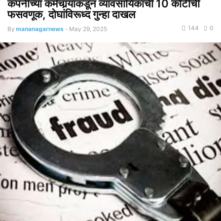
कंपनीच्या कर्मचार्‍यांकडून व्यावसायिकाची 10 कोटींची
फसवणूक, दोघांविरूध्द गुन्हा दाखल
144
0
By
mananagarnews
-
May 29, 2025