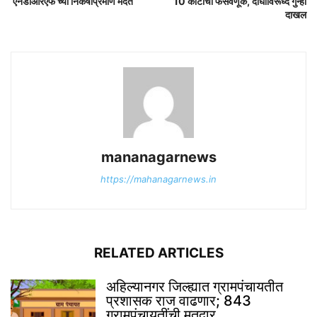
‘एनडीआरएफ’च्या निकषांप्रमाणे मदत
10 कोटींची फसवणूक, दोघांविरूध्द गुन्हा
दाखल
mananagarnews
https://mahanagarnews.in
RELATED ARTICLES
अहिल्यानगर जिल्ह्यात ग्रामपंचायतीत
प्रशासक राज वाढणार; 843
ग्रामपंचायतींची मतदार...