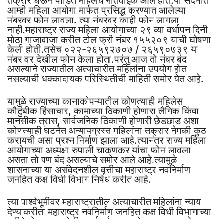
तक्रार घेऊन पीडित महिलेचे नातेवाईक आले होते.या संदर्भात
आम्ही महिला आयोगा मार्फत प्रसिद्ध करण्यात आलेल्या
नंबरवर फोन लावला. त्या नंबरवर काही फोन लागला
नाही.महाराष्ट्र राज्य महिला आयोगाच्या २९ व्या वर्धापन दिनी
मोठा गाजावाजा करीत टोल फ्री नंबर १५५२०९ याची घोषणा
केली होती.तसेच ०२२-२६५९२७०७ / २६५९०७३९ या
नंबर वर देखील फोन केला होता.परंतु आज तो नंबर बंद
असल्याने राज्यातील अत्याचारीत महिलांना उपयोग होत
नसल्याची धक्कादायक परिस्थितीची माहिती समोर येत आहे.
यामुळे राज्याच्या कानाकोपऱ्यातील कोणत्याही महिलेस
कौटुंबीक हिंसाचार, कामाच्या ठिकाणी होणारा लैगिक किंवा
मानसीक त्रास, सार्वजनिक ठिकाणी होणारी छेडछाड अशा
कोणत्याही घटनेत अन्यायग्रस्त महिलांना तक्रार नेमकी कुठ
करायची असा प्रश्न निर्माण झाला आहे.त्यानंतर राज्य महिला
आयोगाच्या अध्यक्षा रुपाली चाकणकर यांचा फोन लावला
असता तो पण बंद असल्याचे समोर आले आहे.त्यामुळे
शासनाच्या या असंवेदनशील वृत्तीचा महाराष्ट्र नवनिर्माण
जनहित कक्ष विधी विभाग निषेध करीत आहे.
त्या पार्श्वभूमीवर महाराष्ट्रातील अत्याचारीत महिलांना न्याय
देण्याकरीता महाराष्ट्र नवनिर्माण जनहित कक्ष विधी विभागाच्या