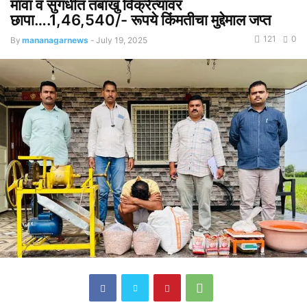
मावा व सुगंधीत तंबाखु विक्रेत्यावर
छापा….1,46,540/- रूपये किंमतीचा मुद्देमाल जप्त
121
0
By
mananagarnews
-
July 19, 2025