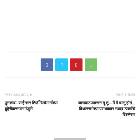
Previous article
Next article
पुणतांबा-साईनगर शिर्डी रेल्वेमार्गाच्या
जागावाटपावरून तू तू – मैं मैं चालू होतं…
दुहेरीकरणास मंजुरी
विधानसभेच्या पराभवावर उध्दव ठाकरेंचे
विश्लेषण