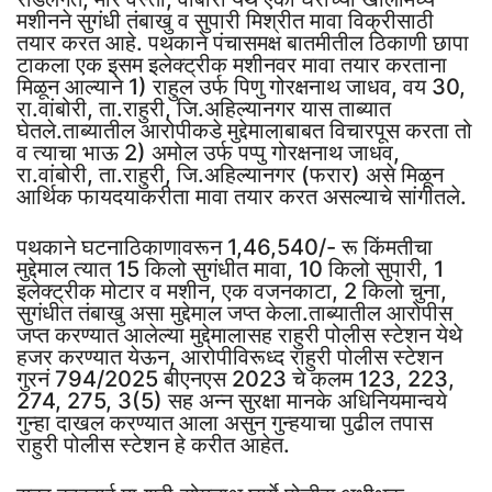
मशीनने सुगंधी तंबाखु व सुपारी मिश्रीत मावा विक्रीसाठी
तयार करत आहे. पथकाने पंचासमक्ष बातमीतील ठिकाणी छापा
टाकला एक इसम इलेक्ट्रीक मशीनवर मावा तयार करताना
मिळून आल्याने 1) राहुल उर्फ पिणु गोरक्षनाथ जाधव, वय 30,
रा.वांबोरी, ता.राहुरी, जि.अहिल्यानगर यास ताब्यात
घेतले.ताब्यातील आरोपीकडे मुद्देमालाबाबत विचारपूस करता तो
व त्याचा भाऊ 2) अमोल उर्फ पप्पु गोरक्षनाथ जाधव,
रा.वांबोरी, ता.राहुरी, जि.अहिल्यानगर (फरार) असे मिळून
आर्थिक फायदयाकरीता मावा तयार करत असल्याचे सांगीतले.
पथकाने घटनाठिकाणावरून 1,46,540/- रू किंमतीचा
मुद्देमाल त्यात 15 किलो सुगंधीत मावा, 10 किलो सुपारी, 1
इलेक्ट्रीक मोटार व मशीन, एक वजनकाटा, 2 किलो चुना,
सुगंधीत तंबाखु असा मुद्देमाल जप्त केला.ताब्यातील आरोपीस
जप्त करण्यात आलेल्या मुद्देमालासह राहुरी पोलीस स्टेशन येथे
हजर करण्यात येऊन, आरोपीविरूध्द राहुरी पोलीस स्टेशन
गुरनं 794/2025 बीएनएस 2023 चे कलम 123, 223,
274, 275, 3(5) सह अन्न सुरक्षा मानके अधिनियमान्वये
गुन्हा दाखल करण्यात आला असुन गुन्हयाचा पुढील तपास
राहुरी पोलीस स्टेशन हे करीत आहेत.