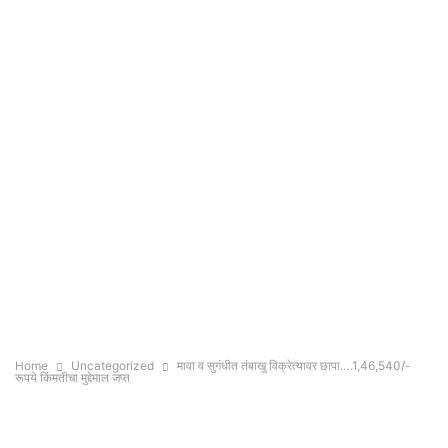
Home
Uncategorized
मावा व सुगंधीत तंबाखु विक्रेत्यावर छापा….1,46,540/-
रूपये किंमतीचा मुद्देमाल जप्त