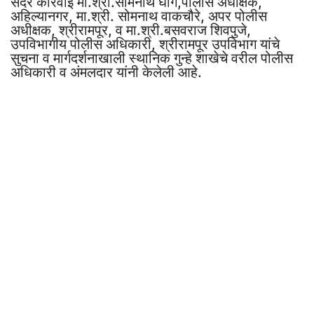
सदर कारवाई मा.श्री.सोमनाथ घार्गे,पोलीस अधीक्षक,
अहिल्यानगर, मा.श्री. सोमनाथ वाकचौरे, अपर पोलीस
अधीक्षक, श्रीरामपूर, व मा.श्री.बसवराज शिवपुजे,
उपविभागीय पोलीस अधिकारी, श्रीरामपूर उपविभाग यांचे
सुचना व मार्गदर्शनाखाली स्थानिक गुन्हे शाखेचे वरील पोलीस
अधिकारी व अंमलदार यांनी केलेली आहे.