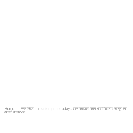
Home
नगर जिल्हा
onion price today…आज कांद्याला काय भाव मिळाला? जाणून घ्या
आजचे बाजारभाव