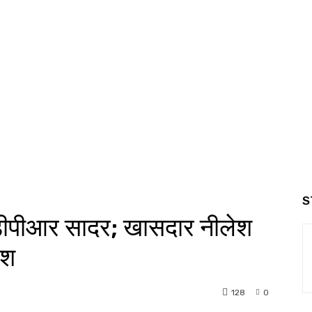
S
ा डीपीआर सादर; खासदार नीलेश
यश
128
0