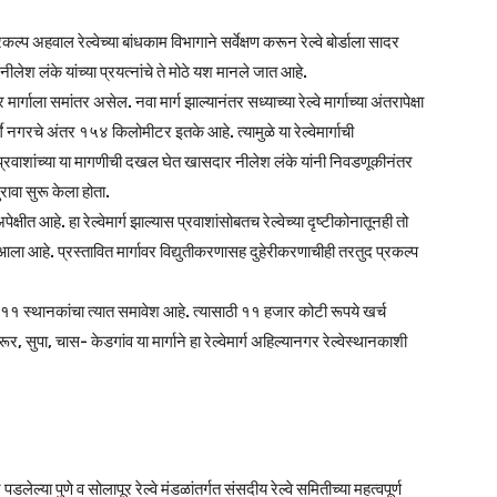
रकल्प अहवाल रेल्वेच्या बांधकाम विभागाने सर्वेक्षण करून रेल्वे बोर्डाला सादर
ीलेश लंके यांच्या प्रयत्नांचे ते मोठे यश मानले जात आहे.
ार्गाला समांतर असेल. नवा मार्ग झाल्यानंतर सध्याच्या रेल्वे मार्गाच्या अंतरापेक्षा
े नगरचे अंतर १५४ किलोमीटर इतके आहे. त्यामुळे या रेल्वेमार्गाची
ी. प्रवाशांच्या या मागणीची दखल घेत खासदार नीलेश लंके यांनी निवडणूकीनंतर
रावा सुरू केला होता.
षीत आहे. हा रेल्वेमार्ग झाल्यास प्रवाशांसोबतच रेल्वेच्या दृष्टीकोनातूनही तो
ा आहे. प्रस्तावित मार्गावर विद्युतीकरणासह दुहेरीकरणाचीही तरतुद प्रकल्प
न ११ स्थानकांचा त्यात समावेश आहे. त्यासाठी ११ हजार कोटी रूपये खर्च
र, सुपा, चास- केडगांव या मार्गाने हा रेल्वेमार्ग अहिल्यानगर रेल्वेस्थानकाशी
पडलेल्या पुणे व सोलापूर रेल्वे मंडळांतर्गत संसदीय रेल्वे समितीच्या महत्वपूर्ण