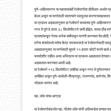
पुणे-अहिल्यानगर या महत्वाकांक्षी रेल्वेमार्गाचा डीपीआर अर्थात प्
केला असून या मार्गासाठी सातत्याने पाठपुरावा करणाऱ्याखासदार न
या प्रकल्प अहवालानुसार हा रेल्वेमार्ग सध्याच्या पुणे-अहिल्यानगर म
नगर ते पुणे हे अंतर ३८ किलोमीटरने कमी होईल. सध्या दौंड मार्ग
प्रवाशांकडून गेल्या अनेक वर्षांपासून मागणी करण्यात येत होत
लगेच संसदेमध्ये तसेच केंद्र सरकारकडे या रेल्वेमार्गासाठी पाठपु
अहवाालानुसार या मार्गासाठी सुमारे ११ हजार कोटी रूपये खर्च अपेक्
फायदेशीर राहील असा अभिप्राय या प्रकल्प अहवालात देण्यात आल
अहवालात करण्यात आली आहे.
या रेल्वेमार्ग ११६ किलोमीटर लांबीचा असून नगर ते पुणेदरम्या
अपेक्षित असून पुणे-वाघोली-शिक्रापुर, रांजणगांव, कारेगांव, शिरू
जोडला जाणार आहे.
खा. लंके यांचा आग्रह
या रेल्वेमार्गासंदर्भात खा. नीलेश लंके यांनी अलिकडेच पुण्यात पार 