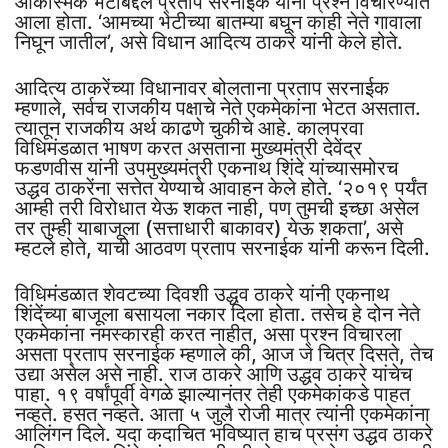
आकस्मिक भेटीबद्दल प्रताप सरनाईक यांना प्रश्न विचारण्यात
आला होता. ‘आमच्या भेटीच्या बातम्या बघून काही नेते गावाला
निघून जातील’, असे विधान आदित्य ठाकरे यांनी केले होते.
आदित्य ठाकरेंच्या विधानावर बोलताना प्रताप सरनाईक
म्हणाले, सर्वच राजकीय पक्षाचे नेते एकमेकांना भेटत असतात.
त्यातून राजकीय अर्थ काढणे चुकीचे आहे. कालपरवा
विधिमंडळात भाषण करत असताना मुख्यमंत्री देवेंद्र
फडणवीस यांनी उपमुख्यमंत्री एकनाथ शिंदे यांच्यासमोरच
उद्धव ठाकरेंना सत्तेत येण्याचे आवाहन केले होते. ‘२०१९ पर्यंत
आम्ही तरी विरोधात येऊ शकत नाही, पण तुमची इच्छा असेल
तर तुम्ही याबाजूला (सत्ताधारी बाकावर) येऊ शकता’, असे
म्हटले होते, याची आठवण प्रताप सरनाईक यांनी करून दिली.
विधिमंडळात शेवटच्या दिवशी उद्धव ठाकरे यांनी एकनाथ
शिंदेंच्या बाजूला बसायला नकार दिला होता. तसेच हे दोन नेते
एकमेकांना नमस्कारही करत नाहीत, असा प्रश्न विचारला
असता प्रताप सरनाईक म्हणाले की, आज जे चित्र दिसते, तेच
उद्या असेल असे नाही. राज ठाकरे आणि उद्धव ठाकरे यांचेच
पाहा. १९ वर्षांपूर्वी वेगळे झाल्यानंतर तेही एकमेकांकडे पाहत
नव्हते. हसत नव्हते. आता ५ जुलै रोजी मात्र त्यांनी एकमेकांना
आलिंगन दिले. यदा कदाचित भविष्यात हाच प्रसंग उद्धव ठाकरे