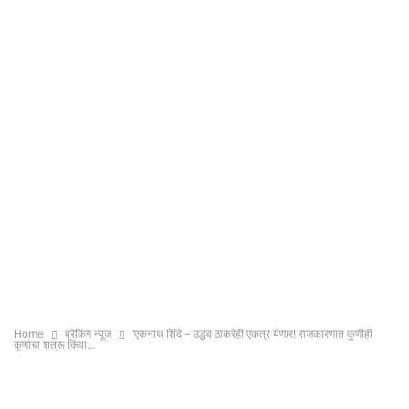
Home
ब्रेकिंग न्यूज
‘एकनाथ शिंदे – उद्धव ठाकरेही एकत्र येणार! राजकारणात कुणीही
कुणाचा शत्रू किंवा...