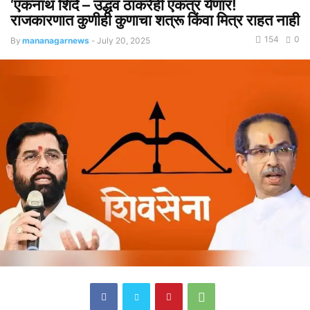
‘एकनाथ शिंदे – उद्धव ठाकरेही एकत्र येणार!
राजकारणात कुणीही कुणाचा शत्रू किंवा मित्र राहत नाही
154
0
By
mananagarnews
-
July 20, 2025