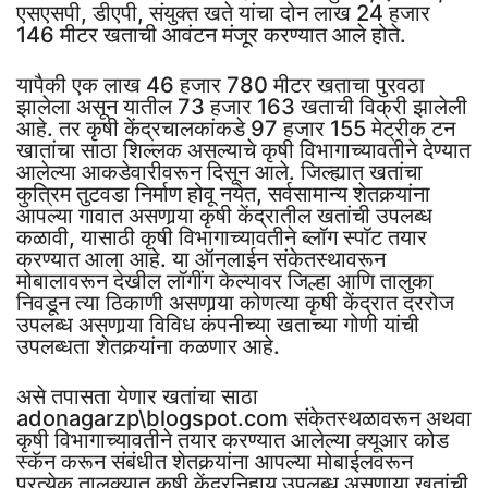
एसएसपी, डीएपी, संयुक्त खते यांचा दोन लाख 24 हजार
146 मीटर खताची आवंटन मंजूर करण्यात आले होते.
यापैकी एक लाख 46 हजार 780 मीटर खताचा पुरवठा
झालेला असून यातील 73 हजार 163 खताची विक्री झालेली
आहे. तर कृषी केंद्रचालकांकडे 97 हजार 155 मेट्रीक टन
खातांचा साठा शिल्लक असल्याचे कृषी विभागाच्यावतीने देण्यात
आलेल्या आकडेवारीवरून दिसून आले. जिल्ह्यात खतांचा
कुत्रिम तुटवडा निर्माण होवू नयेत, सर्वसामान्य शेतकर्‍यांना
आपल्या गावात असणार्‍या कृषी केंद्रातील खतांची उपलब्ध
कळावी, यासाठी कृषी विभागाच्यावतीने ब्लॉग स्पॉट तयार
करण्यात आला आहे. या ऑनलाईन संकेतस्थावरून
मोबालावरून देखील लॉगींग केल्यावर जिल्हा आणि तालुका
निवडून त्या ठिकाणी असणार्‍या कोणत्या कृषी केंद्रात दररोज
उपलब्ध असणार्‍या विविध कंपनीच्या खताच्या गोणी यांची
उपलब्धता शेतकर्‍यांना कळणार आहे.
असे तपासता येणार खतांचा साठा
adonagarzp\blogspot.com संकेतस्थळावरून अथवा
कृषी विभागाच्यावतीने तयार करण्यात आलेल्या क्यूआर कोड
स्कॅन करून संबंधीत शेतकर्‍यांना आपल्या मोबाईलवरून
प्रत्येक तालुक्यात कृषी केंद्रनिहाय उपलब्ध असणार्‍या खतांची