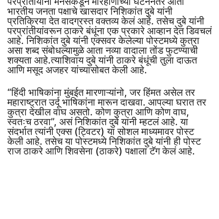
परप्रांतीयांना मनसेकडून मारहाणीच्या घटनेनंतर आता
भारतीय जनता पक्षाचे खासदार निशिकांत दुबे यांनी
प्रतिक्रिया देत वादग्रस्त वक्तव्य केलं आहे. तसेच दुबे यांनी
परप्रांतीयांवरून ठाकरे बंधूंना एक प्रकारे आव्हान देत डिवचलं
आहे. निशिकांत दुबे यांनी एक्सवर केलेल्या पोस्टमध्ये कुत्रा
असा शब्द संबोधल्यामुळे आता नव्या वादाला तोंड फुटण्याची
शक्यता आहे.त्याशिवाय दुबे यांनी ठाकरे बंधूंची तुला दाऊत
आणि मसूद अजहर यांच्यासोबत केली आहे.
“हिंदी भाषिकांना मुंबईत मारणाऱ्यांनो, जर हिंमत असेल तर
महाराष्ट्रात उर्दू भाषिकांना मारून दाखवा. आपल्या घरात तर
कुत्रा देखील वाघ असतो. कोण कुत्रा आणि कोण वाघ,
स्वतःच ठरवा”, असं निशिकांत दुबे यांनी म्हटलं आहे. या
संदर्भात त्यांनी एक्स (ट्विटर) या सोशल माध्यमावर पोस्ट
केली आहे. तसेच या पोस्टमध्ये निशिकांत दुबे यांनी ही पोस्ट
राज ठाकरे आणि शिवसेना (ठाकरे) पक्षाला टॅग केलं आहे.