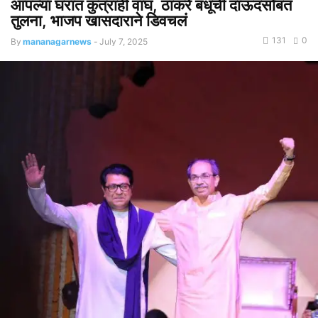
आपल्या घरात कुत्राही वाघ, ठाकरे बंधूंची दाऊदसोबत
तुलना, भाजप खासदाराने डिवचलं
131
0
By
mananagarnews
-
July 7, 2025