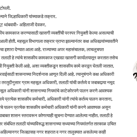
 टोपली.
ाने जिल्हाधिकारी यांच्याकडे तक्रार.
लूट थांबवावी- अहिलाजी देवकर.
 कामकाज करण्यासाठी खासगी व्यक्तींची परस्पर नियुक्ती केल्या असल्याची
 होती. महसूल विभागाला तक्रार प्राप्त झाल्यानंतर कक्ष अधिकार्‍यांच्यावतीने
याचा इशारा देण्यात आला आहे. राज्याच्या अपर महासंचालक, लाचलुचपत
न तलाठी हे त्यांचे शासकीय कामकाज एखाद्या खासगी कार्यालयातून करतात तसेच
ची नियुक्ती केली आहे. अशा व्यक्तीकडून शासकीय कामे करवून घेतली जातात.
वाईसाठी शासनाच्या निदर्शनास आणून दिली आहे. त्यानुषंगाने कक्ष अधिकारी
रतुदीनुसार ग्राम महसूल अधिकारी, तलाठी यांची कर्तव्ये व जबाबदार्‍या नमूद
म महसूल अधिकारी यांनी शासनाच्या नियमांचे काटेकोरपणे पालन करणे आवश्यक
ये प्रत्येक शासकीय कर्मचारी, अधिकारी यांनी त्यांचे कर्तव्य पालन करताना,
ंचे पालन प्रत्येक शासकीय कर्मचारी अधिकारी यांनी करणे आवश्यक असुन
ाबत शासन स्तरावरून कोणत्याही सूचना देण्यात आलेल्या नाहीत. तलाठी हे
ंधित तलाठी यांच्याविरूद्ध शासनाच्या सध्याच्या नियमांतर्गत तात्काळ उचित
 अहिल्यानगर जिल्ह्यासह नगर शहरात व नगर तालुक्यात असलेल्या काही