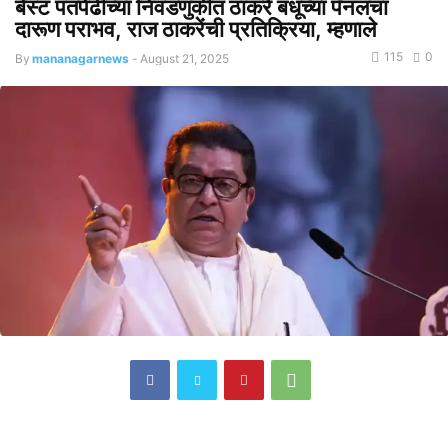
बेस्ट पतपेढीच्या निवडणुकीत ठाकरे बंधूंच्या पॅनलचा
दारूण पराभव, राज ठाकरेंची प्रतिक्रिया, म्हणाले
115
0
By
mananagarnews
-
August 21, 2025