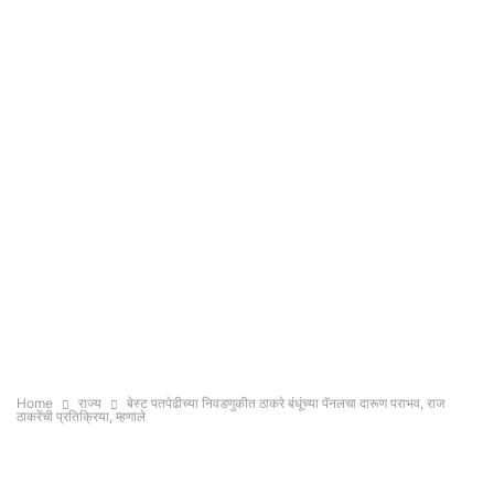
Home
राज्य
बेस्ट पतपेढीच्या निवडणुकीत ठाकरे बंधूंच्या पॅनलचा दारूण पराभव, राज
ठाकरेंची प्रतिक्रिया, म्हणाले