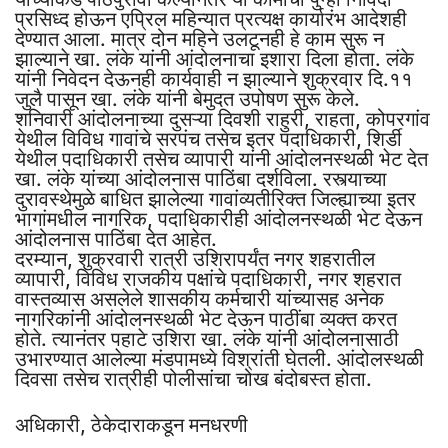
प्रसिध्द होऊन एप्रिल महिन्यात प्रत्यक्ष कार्यारंभ आदेशही
देण्यात आला. मात्र दोन महिने उलटूनही हे काम सुरू न
झाल्याने खा. लंके यांनी आंदोलनाचा इशारा दिला होता. लंके
यांनी निवेदन देऊनही कार्यवाही न झाल्याने शुक्रवार दि.११
जुलै पासून खा. लंके यांनी बेमुदत उपोषण सुरू केले.
शनिवारी आंदोलनाच्या दुसऱ्या दिवशी राहुरी, राहता, कोपरगांव
येथील विविध गावांचे सरपंच तसेच इतर पदाधिकारी, शिर्डी
येथील पदाधिकारी तसेच व्यापारी यांनी आंदोलनस्थळी भेट देत
खा. लंके यांच्या आंदोलनास पाठिंबा दर्शविला. रस्त्याच्या
दुरावस्थेमुळे बाधित झालेल्या गावांव्यतीरिक्त जिल्ह्याच्या इतर
भागांमधील नागरिक, पदाधिकारीही आंदोलनस्थळी भेट देऊन
आंदोलनास पाठिंबा देत आहेत.
दरम्यान, शुक्रवारी रात्री उशिरापर्यंत नगर शहरातील
व्यापारी, विविध राजकीय पक्षांचे पदाधिकारी, नगर शहरात
वास्तव्यास असलेले शासकीय कर्मचारी यांच्यासह अनेक
नागरिकांनी आंदोलनस्थळी भेट देऊन पाठींबा व्यक्त करत
होते. त्यानंतर पहाटे उशिरा खा. लंके यांनी आंदोलनासाठी
उभारण्यात आलेल्या मंडपामध्ये विश्रांती घेतली. आंदोलस्थळी
दिवसा तसेच रात्रीही पोलीसांचा चोख बंदोबस्त होता.
अधिकारी, ठेकेदाराकडून मनधरणी