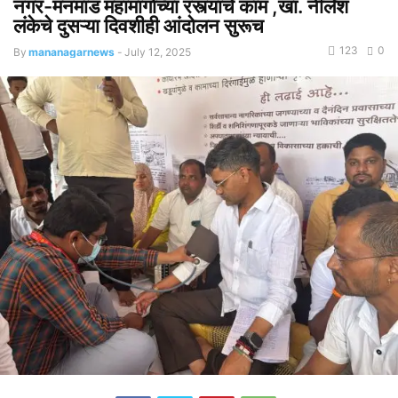
नगर-मनमाड महामार्गाच्या रस्त्याचे काम ,खा. नीलेश
लंकेचे दुसऱ्या दिवशीही आंदोलन सुरूच
123
0
By
mananagarnews
-
July 12, 2025