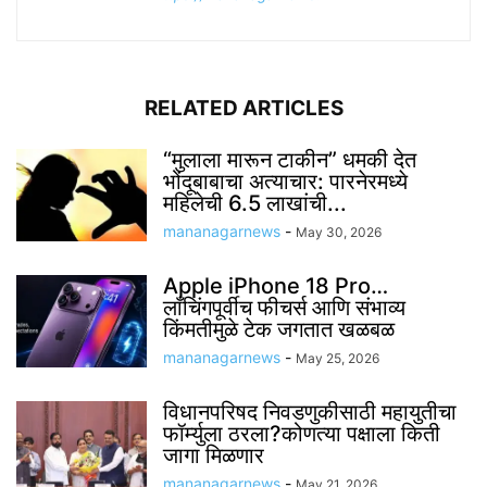
RELATED ARTICLES
“मुलाला मारून टाकीन” धमकी देत
भोंदूबाबाचा अत्याचार: पारनेरमध्ये
महिलेची 6.5 लाखांची...
mananagarnews
-
May 30, 2026
Apple iPhone 18 Pro…
लाँचिंगपूर्वीच फीचर्स आणि संभाव्य
किंमतीमुळे टेक जगतात खळबळ
mananagarnews
-
May 25, 2026
विधानपरिषद निवडणुकीसाठी महायुतीचा
फॉर्म्युला ठरला?कोणत्या पक्षाला किती
जागा मिळणार
mananagarnews
-
May 21, 2026