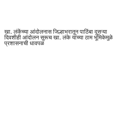
खा. लंकेंच्या आंदोलनास जिल्हाभरातून पाठिंबा दुसऱ्या
दिवशीही आंदोलन सुरूच खा. लंके यांच्या ठाम भूमिकेमुळे
प्रशासनाची धावपळ