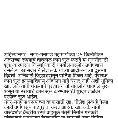
अहिल्यानगर : नगर-मनमाड महामार्गाच्या ७५ किलोमीटर
अंतराच्या रस्त्याचे तात्काळ काम सुरू करावे या मागणीसाठी
शुक्रवारपासून जिल्हाधिकारी कार्यालयासमोर उपोषणास
बसलेल्या खासदार नीलेश लंके यांच्या आंदोलनाच्या दुसऱ्या
दिवशी, शनिवारी जिल्हाभरातून पाठिंबा मिळत आहे. प्रत्यक्ष
काम सुरू झाल्याशिवाय आंदोलन मागे घेणार नाही अशी भूमिका
खा. लंके यांनी घेतल्याने प्रशासनाची चांगलीच धावपळ सुरू
असून या रस्त्याचे काम सुरू करण्यासाठी युध्दपातळीवर
प्रयत्न सुरू आहेत.
नगर-मनमाड रस्त्याच्या कामासाठी खा. नीलेश लंके हे गेल्या
काही वर्षांपासून पाठपुरावा करत आहेत. खा. लंके यांनी
यासंदर्भात केंद्रीय रस्ते वाहतूक मंत्री नितीन गडकरी
यांच्याकडे पाठपुरावा केल्यानंतर या कामाची पुन्हा निविदा