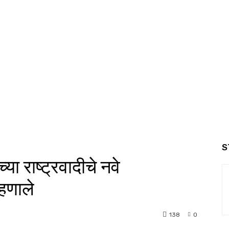
S
या राष्ट्रवादीचे नवे
्हणाले
138
0