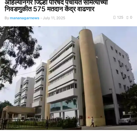
अहिल्यानगर जिल्हा परिषद पंचायत समित्यांच्या
निवडणुकीत 575 मतदान केंद्र वाढणार
125
0
By
mananagarnews
-
July 11, 2025