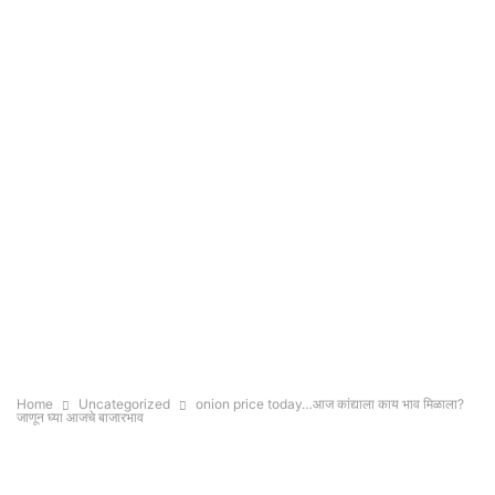
Home
Uncategorized
onion price today…आज कांद्याला काय भाव मिळाला?
जाणून घ्या आजचे बाजारभाव